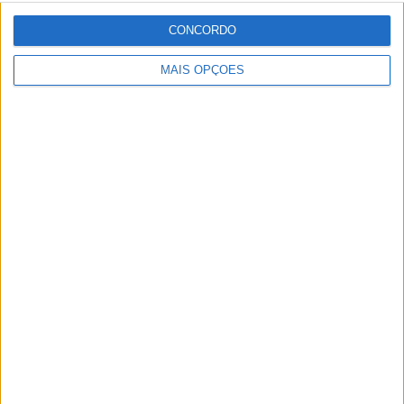
Motocross, Trial
CONCORDO
MAIS OPÇÕES
Informação importante
Ficha técnica
Estatuto editorial
Política de cookies
Política de privacidade
Termos e condições
Informação Legal
Como anunciar
Tags
Adventure
Cafe Racer
China
Customização
EICMA
equipamento
Euro 5
Motas
Motos
Motos Elétricas