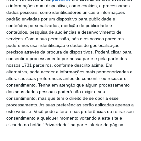
Casacos Adventure: Selecionámos 10
a informações num dispositivo, como cookies, e processamos
boas opções
dados pessoais, como identificadores únicos e informações
POR
PCORREAMENDES
2 JANEIRO, 2019
0
padrão enviadas por um dispositivo para publicidade e
conteúdos personalizados, medição de publicidade e
Ensaio BMW R 1250 GS
conteúdos, pesquisa de audiências e desenvolvimento de
POR
PAULO ARAÚJO
28 MAIO, 2019
0
serviços.
Com a sua permissão, nós e os nossos parceiros
poderemos usar identificação e dados de geolocalização
precisos através da procura de dispositivos. Poderá clicar para
EICMA Milão: a nova BMW F 850 GS
consentir o processamento por nossa parte e pela parte dos
Adventure 2019
nossos 1731 parceiros, conforme descrito acima. Em
POR
PAULO ARAÚJO
21 JANEIRO, 2019
0
alternativa, pode aceder a informações mais pormenorizadas e
alterar as suas preferências antes de consentir ou recusar o
consentimento.
Tenha em atenção que algum processamento
1
…
14
15
dos seus dados pessoais poderá não exigir o seu
consentimento, mas que tem o direito de se opor a esse
processamento. As suas preferências serão aplicadas apenas a
este website. Você pode alterar suas preferências ou retirar seu
Tendências
Comentários
Novidades
consentimento a qualquer momento voltando a este site e
clicando no botão "Privacidade" na parte inferior da página.
KTM muda oficialmente de nome
15 JANEIRO, 2026