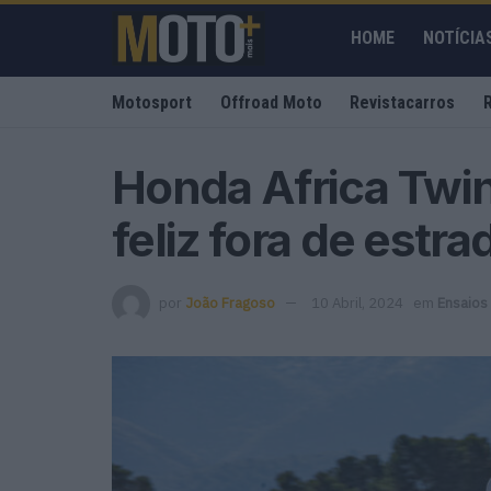
HOME
NOTÍCIA
Motosport
Offroad Moto
Revistacarros
Honda Africa Twi
feliz fora de estr
por
João Fragoso
10 Abril, 2024
em
Ensaios