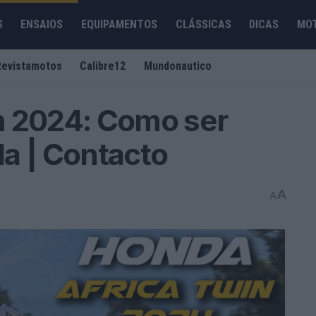
S
ENSAIOS
EQUIPAMENTOS
CLÁSSICAS
DICAS
MO
Revistamotos
Calibre12
Mundonautico
n 2024: Como ser
ada | Contacto
A
A