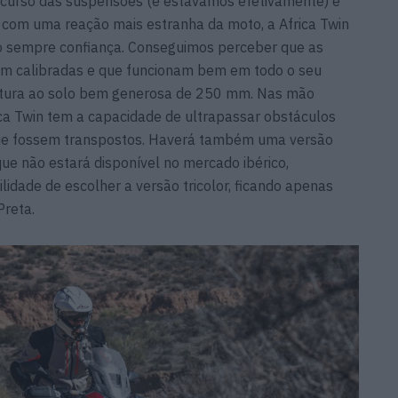
 curso das suspensões (e estávamos efetivamente) e
r com uma reação mais estranha da moto, a Africa Twin
 sempre confiança. Conseguimos perceber que as
m calibradas e que funcionam bem em todo o seu
ltura ao solo bem generosa de 250 mm. Nas mão
ica Twin tem a capacidade de ultrapassar obstáculos
 que fossem transpostos. Haverá também uma versão
ue não estará disponível no mercado ibérico,
idade de escolher a versão tricolor, ficando apenas
Preta.