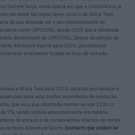
os trail em força, numa época em que a concorrência já
 com um nome tão impactante como o da Africa Twin,
ca da asa dourada ver o seu reinvestimento no
iramente como CRF1000L, desde 2020 que a cilindrada
modelo denominado de CRF1100L. Depois da adoção de
rtente Adventure Sports para 2024, percebemos
rd estaria totalmente focada no fora-de-estrada.
cionou a Africa Twin para 2024, optando por renovar e
essenciais para uma melhor experiência de condução.
linha, que viu a sua cilindrada manter-se nos 1100 cc,
 de 7%, sendo notório essencialmente em médios
sistema de escape e de componentes internos do motor.
a vertente Adventure Sports
(contacto que podem ler