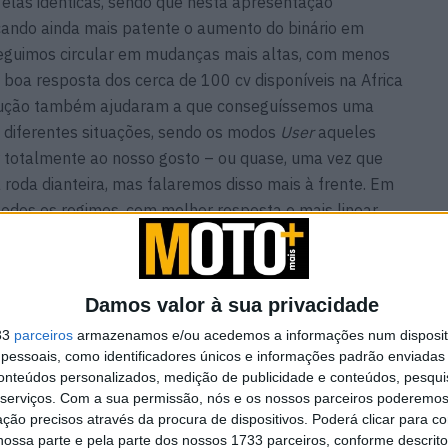
elas idênticas, sendo que nesta apresentação
icando ainda mais patente o aumento do binário em
eguimos circular em mudanças mais altas, com menos
boa resposta dos cerca de 100 cv disponíveis na Africa
ndução também ajudaram a que conseguíssemos uma
 diferentes situações, sendo os modos
User
aqueles
r totalmente ao nosso gosto – ou quase, uma vez que
roda dianteira, mas falaremos disso mais à frente. Em
odos os regimes, com melhor resposta e mais linear,
cia nesta Africa Twin, mesmo quando circulámos em
das.
Damos valor à sua privacidade
33
parceiros
armazenamos e/ou acedemos a informações num dispositi
essoais, como identificadores únicos e informações padrão enviadas 
 GS
Contacto | Triumph
conteúdos personalizados, medição de publicidade e conteúdos, pesqui
’ |
Scrambler 900 / Bonneville
serviços.
Com a sua permissão, nós e os nossos parceiros poderemos 
T100 | Estilo e mais
ção precisos através da procura de dispositivos. Poderá clicar para co
tecnologia
ossa parte e pela parte dos nossos 1733 parceiros, conforme descrit