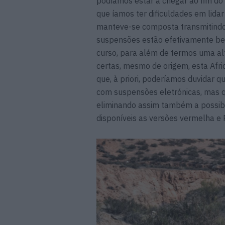
podíamos estar a chegar ao fim do
que íamos ter dificuldades em lida
manteve-se composta transmitindo
suspensões estão efetivamente be
curso, para além de termos uma a
certas, mesmo de origem, esta Afr
que, à priori, poderíamos duvidar
com suspensões eletrónicas, mas q
eliminando assim também a possibil
disponíveis as versões vermelha e 