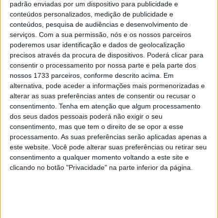
padrão enviadas por um dispositivo para publicidade e
Tendências
Comentários
Novidades
conteúdos personalizados, medição de publicidade e
conteúdos, pesquisa de audiências e desenvolvimento de
KTM muda oficialmente de nome
serviços.
Com a sua permissão, nós e os nossos parceiros
15 JANEIRO, 2026
poderemos usar identificação e dados de geolocalização
precisos através da procura de dispositivos. Poderá clicar para
consentir o processamento por nossa parte e pela parte dos
Top 10 – As dez melhores protagonistas da
nossos 1733 parceiros, conforme descrito acima. Em
categoria Moto 125
alternativa, pode aceder a informações mais pormenorizadas e
10 MARÇO, 2023
alterar as suas preferências antes de consentir ou recusar o
consentimento.
Tenha em atenção que algum processamento
Câmaras e intercomunicadores em
dos seus dados pessoais poderá não exigir o seu
capacetes e a lei
consentimento, mas que tem o direito de se opor a esse
16 JUNHO, 2026
processamento. As suas preferências serão aplicadas apenas a
este website. Você pode alterar suas preferências ou retirar seu
A fábrica da Lambretta renasce das ruínas
consentimento a qualquer momento voltando a este site e
21 JUNHO, 2026
clicando no botão "Privacidade" na parte inferior da página.