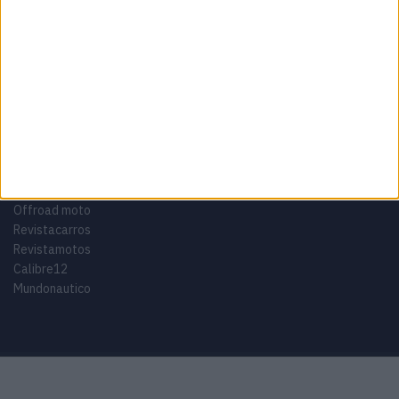
Adventure
Cafe Racer
China
Customização
EICMA
equipamento
Euro 5
Motas
Motos
Motos Elétricas
Naked
scooter
Scooters Elétricas
GRUPO V
Motomais
Offroad moto
Revistacarros
Revistamotos
Calibre12
Mundonautico
Purchase Now
Features
Demo
Support