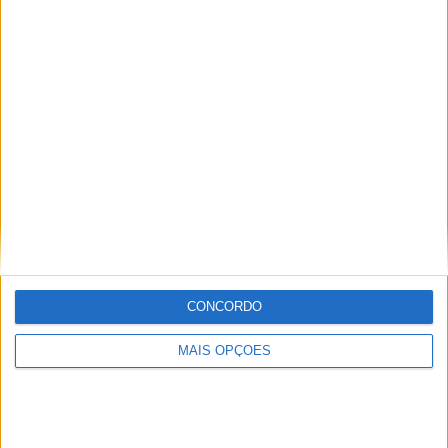
Sobre
Especialistas em Motos, MotoGP, MXGP, Enduro, SuperBikes,
Motocross, Trial
Informação importante
Ficha técnica
Estatuto editorial
CONCORDO
Política de cookies
Política de privacidade
MAIS OPÇÕES
Termos e condições
Informação Legal
Como anunciar
Tags