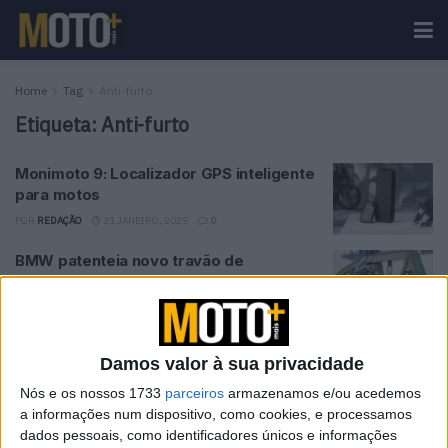
Home
Tag
Anti-furto
Etiqueta:
Anti-furto
Monimoto 9: Localizador GPS inteligente
para motos
POR
REDAÇÃO
31 JANEIRO, 2025
0
BMW patenteia novo travão de
estacionamento
POR
REDAÇÃO
23 FEVEREIRO, 2023
0
Estacionamento: O ‘Guardião da Moto’ já
Damos valor à sua privacidade
existe!
Nós e os nossos 1733
parceiros
armazenamos e/ou acedemos
POR
REDAÇÃO
22 FEVEREIRO, 2023
0
a informações num dispositivo, como cookies, e processamos
dados pessoais, como identificadores únicos e informações