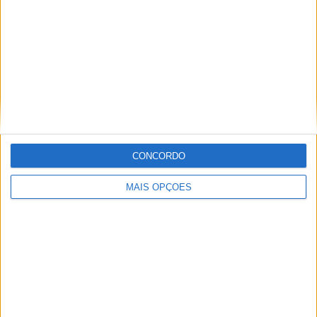
Informação importante
Ficha técnica
Estatuto editorial
Política de cookies
Política de privacidade
Termos e condições
Informação Legal
CONCORDO
Como anunciar
MAIS OPÇÕES
Tags
Adventure
Cafe Racer
China
Customização
EICMA
equipamento
Euro 5
Motas
Motos
Motos Elétricas
Naked
scooter
Scooters Elétricas
GRUPO V