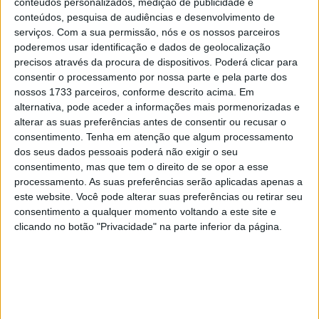
conteúdos personalizados, medição de publicidade e
10 MARÇO, 2023
conteúdos, pesquisa de audiências e desenvolvimento de
serviços.
Com a sua permissão, nós e os nossos parceiros
Câmaras e intercomunicadores em
poderemos usar identificação e dados de geolocalização
capacetes e a lei
precisos através da procura de dispositivos. Poderá clicar para
16 JUNHO, 2026
consentir o processamento por nossa parte e pela parte dos
nossos 1733 parceiros, conforme descrito acima. Em
A fábrica da Lambretta renasce das ruínas
alternativa, pode aceder a informações mais pormenorizadas e
21 JUNHO, 2026
alterar as suas preferências antes de consentir ou recusar o
consentimento.
Tenha em atenção que algum processamento
dos seus dados pessoais poderá não exigir o seu
consentimento, mas que tem o direito de se opor a esse
processamento. As suas preferências serão aplicadas apenas a
este website. Você pode alterar suas preferências ou retirar seu
consentimento a qualquer momento voltando a este site e
Sobre
clicando no botão "Privacidade" na parte inferior da página.
Especialistas em Motos, MotoGP, MXGP, Enduro, SuperBikes,
Motocross, Trial