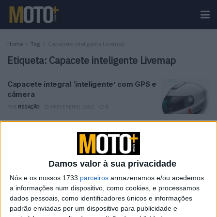
Home
Tag
Capacete inteligente Livemap
Etiqueta:
Capacete inteligente Livemap
Capacete integral ‘inteligente’ com GPS e
câmera
POR
REDAÇÃO
9 FEVEREIRO, 2022
0
Tendências
Comentários
Novidades
Damos valor à sua privacidade
KTM muda oficialmente de nome
15 JANEIRO, 2026
Nós e os nossos 1733
parceiros
armazenamos e/ou acedemos
a informações num dispositivo, como cookies, e processamos
dados pessoais, como identificadores únicos e informações
Top 10 – As dez melhores protagonistas da
padrão enviadas por um dispositivo para publicidade e
categoria Moto 125