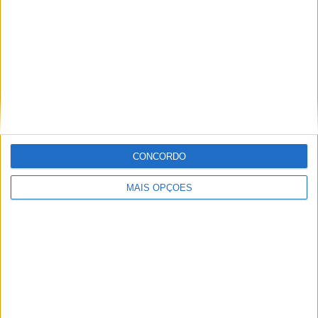
Informação importante
Ficha técnica
Estatuto editorial
Política de cookies
Política de privacidade
Termos e condições
Informação Legal
CONCORDO
Como anunciar
MAIS OPÇÕES
Tags
Adventure
Cafe Racer
China
Customização
EICMA
equipamento
Euro 5
Motas
Motos
Motos Elétricas
Naked
scooter
Scooters Elétricas
GRUPO V