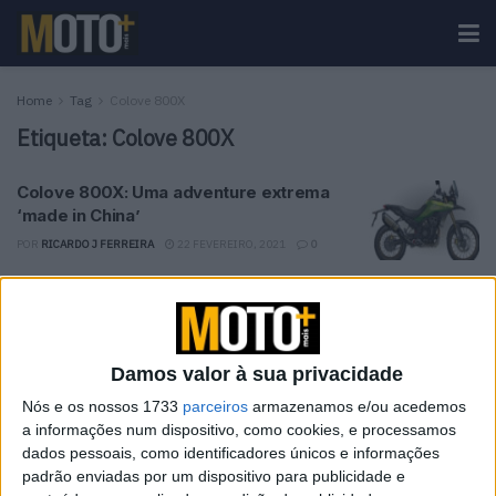
Home
Tag
Colove 800X
Etiqueta:
Colove 800X
Colove 800X: Uma adventure extrema
‘made in China’
POR
RICARDO J FERREIRA
22 FEVEREIRO, 2021
0
Tendências
Comentários
Novidades
Damos valor à sua privacidade
KTM muda oficialmente de nome
15 JANEIRO, 2026
Nós e os nossos 1733
parceiros
armazenamos e/ou acedemos
a informações num dispositivo, como cookies, e processamos
dados pessoais, como identificadores únicos e informações
Top 10 – As dez melhores protagonistas da
padrão enviadas por um dispositivo para publicidade e
categoria Moto 125