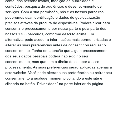
conteúdos personalizados, medição de publicidade e
10 MARÇO, 2023
conteúdos, pesquisa de audiências e desenvolvimento de
serviços.
Com a sua permissão, nós e os nossos parceiros
Câmaras e intercomunicadores em
poderemos usar identificação e dados de geolocalização
capacetes e a lei
precisos através da procura de dispositivos. Poderá clicar para
16 JUNHO, 2026
consentir o processamento por nossa parte e pela parte dos
nossos 1733 parceiros, conforme descrito acima. Em
A fábrica da Lambretta renasce das ruínas
alternativa, pode aceder a informações mais pormenorizadas e
21 JUNHO, 2026
alterar as suas preferências antes de consentir ou recusar o
consentimento.
Tenha em atenção que algum processamento
dos seus dados pessoais poderá não exigir o seu
consentimento, mas que tem o direito de se opor a esse
processamento. As suas preferências serão aplicadas apenas a
este website. Você pode alterar suas preferências ou retirar seu
consentimento a qualquer momento voltando a este site e
Sobre
clicando no botão "Privacidade" na parte inferior da página.
Especialistas em Motos, MotoGP, MXGP, Enduro, SuperBikes,
Motocross, Trial