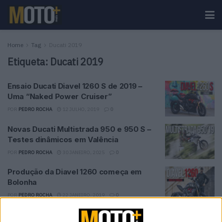
Home
Tag
Ducati 2019
Etiqueta:
Ducati 2019
Ensaio Ducati Diavel 1260 S de 2019 –
Uma “Naked Power Cruiser”
POR
PEDRO ROCHA
12 JULHO, 2019
0
Novas Ducati Multistrada 950 e 950 S –
Testes dinâmicos em Valência
POR
PEDRO ROCHA
30 JANEIRO, 2025
0
Produção da Diavel 1260 começa em
Bolonha
POR
PEDRO ROCHA
22 JANEIRO, 2019
0
Rumores sobre o interesse da KTM na