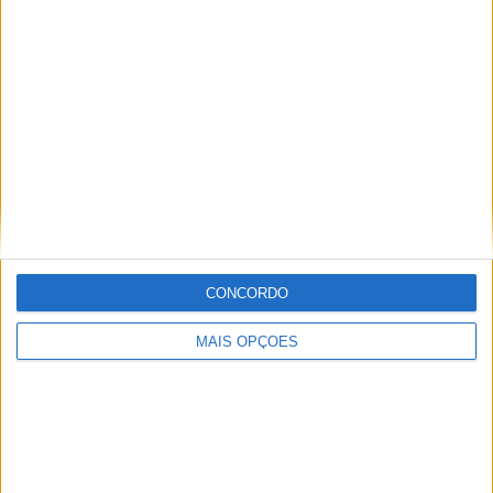
15 JANEIRO, 2026
Top 10 – As dez melhores protagonistas da
categoria Moto 125
10 MARÇO, 2023
Câmaras e intercomunicadores em
capacetes e a lei
16 JUNHO, 2026
A fábrica da Lambretta renasce das ruínas
21 JUNHO, 2026
CONCORDO
MAIS OPÇÕES
Sobre