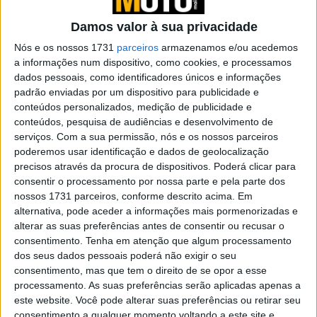
Ducati
POR
PEDRO ROCHA
30 JANEIRO, 2025
0
Damos valor à sua privacidade
Nós e os nossos 1731
parceiros
armazenamos e/ou acedemos
DUCATI DIAVEL 1260 e 1260 S de 2019 –
a informações num dispositivo, como cookies, e processamos
Estilo Inconfundível
dados pessoais, como identificadores únicos e informações
POR
PEDRO ROCHA
16 JANEIRO, 2019
0
padrão enviadas por um dispositivo para publicidade e
conteúdos personalizados, medição de publicidade e
DUCATI Hypermotard 950 e
conteúdos, pesquisa de audiências e desenvolvimento de
Hypermotard 950 SP de 2019 – Serious
serviços.
Com a sua permissão, nós e os nossos parceiros
Fun
poderemos usar identificação e dados de geolocalização
POR
PEDRO ROCHA
16 JANEIRO, 2019
0
precisos através da procura de dispositivos. Poderá clicar para
consentir o processamento por nossa parte e pela parte dos
A Ducati apresentou 3 modelos
nossos 1731 parceiros, conforme descrito acima. Em
totalmente novos para 2019
alternativa, pode aceder a informações mais pormenorizadas e
POR
PEDRO ROCHA
16 JANEIRO, 2019
0
alterar as suas preferências antes de consentir ou recusar o
consentimento.
Tenha em atenção que algum processamento
DUCATI PANIGALE V4 R 2019 – A Ducati
dos seus dados pessoais poderá não exigir o seu
mais potente da história
consentimento, mas que tem o direito de se opor a esse
POR
PEDRO ROCHA
16 JANEIRO, 2019
0
processamento. As suas preferências serão aplicadas apenas a
este website. Você pode alterar suas preferências ou retirar seu
Nova Multistrada 1260 Enduro – Para lá
consentimento a qualquer momento voltando a este site e