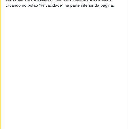
das fronteiras
clicando no botão "Privacidade" na parte inferior da página.
POR
PEDRO ROCHA
17 JANEIRO, 2019
0
Ducati Multistrada 950 e 950 S –
Acessível e Sofisticada
POR
PEDRO ROCHA
17 JANEIRO, 2019
0
AS ÚLTIMAS 1299 PANIGALE R FINAL
EDITION SERÃO ENTREGUES ÀS DUCATI
STORES
POR
PEDRO ROCHA
17 JANEIRO, 2019
0
Ducati Scrambler 800 de 2019 – Evolução
retro do novo modelo
POR
PEDRO ROCHA
27 NOVEMBRO, 2018
0
Tendências
Comentários
Novidades
KTM muda oficialmente de nome