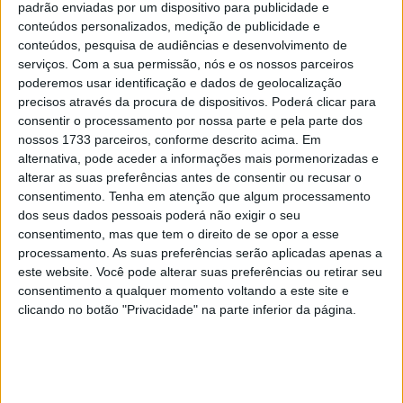
padrão enviadas por um dispositivo para publicidade e
Tendências
Comentários
Novidades
conteúdos personalizados, medição de publicidade e
conteúdos, pesquisa de audiências e desenvolvimento de
KTM muda oficialmente de nome
serviços.
Com a sua permissão, nós e os nossos parceiros
15 JANEIRO, 2026
poderemos usar identificação e dados de geolocalização
precisos através da procura de dispositivos. Poderá clicar para
consentir o processamento por nossa parte e pela parte dos
Top 10 – As dez melhores protagonistas da
nossos 1733 parceiros, conforme descrito acima. Em
categoria Moto 125
alternativa, pode aceder a informações mais pormenorizadas e
10 MARÇO, 2023
alterar as suas preferências antes de consentir ou recusar o
consentimento.
Tenha em atenção que algum processamento
Câmaras e intercomunicadores em
dos seus dados pessoais poderá não exigir o seu
capacetes e a lei
consentimento, mas que tem o direito de se opor a esse
16 JUNHO, 2026
processamento. As suas preferências serão aplicadas apenas a
este website. Você pode alterar suas preferências ou retirar seu
A fábrica da Lambretta renasce das ruínas
consentimento a qualquer momento voltando a este site e
21 JUNHO, 2026
clicando no botão "Privacidade" na parte inferior da página.