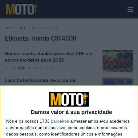
Home
Tag
Honda CRF450R
Etiqueta:
Honda CRF450R
Honda revela atualizações das CRF’s e
novos modelos para 2025
POR
REDAÇÃO
24 MAIO, 2024
0
Luca Colombo bate recorde de
velocidade em moto sobre a água
POR
PEDRO ROCHA
10 MARÇO, 2023
0
Honda apresentou nova CRF450R e
Damos valor à sua privacidade
CRF450RX
Nós e os nossos 1733
parceiros
armazenamos e/ou acedemos
POR
ALEXANDRE MELO
27 NOVEMBRO, 2018
0
a informações num dispositivo, como cookies, e processamos
dados pessoais, como identificadores únicos e informações