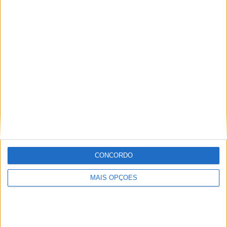
Sobre
Especialistas em Motos, MotoGP, MXGP, Enduro, SuperBikes,
Motocross, Trial
Informação importante
Ficha técnica
Estatuto editorial
CONCORDO
Política de cookies
Política de privacidade
MAIS OPÇÕES
Termos e condições
Informação Legal
Como anunciar
Tags