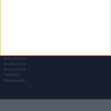
Adventure
Cafe Racer
China
Customização
EICMA
equipamento
Euro 5
Motas
Motos
Motos Elétricas
Naked
scooter
Scooters Elétricas
GRUPO V
Motomais
Offroad moto
Revistacarros
Revistamotos
Calibre12
Mundonautico
Purchase Now
Features
Demo
Support