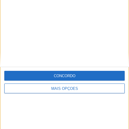
Especialistas em Motos, MotoGP, MXGP, Enduro, SuperBikes,
Motocross, Trial
Informação importante
Ficha técnica
Estatuto editorial
Política de cookies
Política de privacidade
CONCORDO
Termos e condições
Informação Legal
MAIS OPÇÕES
Como anunciar
Tags
Adventure
Cafe Racer
China
Customização
EICMA
equipamento
Euro 5
Motas
Motos
Motos Elétricas