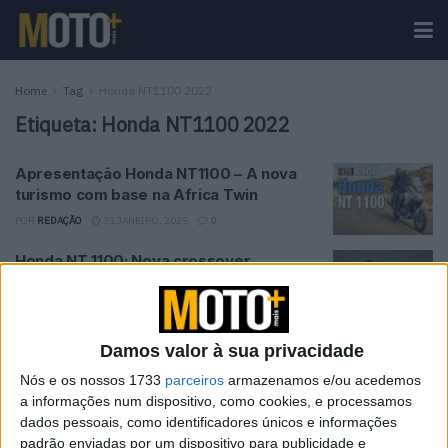
Home
Tag
Honda NT1100 2022
Etiqueta:
Honda NT1100 2022
Apresentação Honda NT1100 – A nova
turismo com base na Africa Twin
POR
REDAÇÃO
31 JANEIRO, 2025
0
Honda NT 1100: Nova crossover
desportiva em 2022
POR
RICARDO J FERREIRA
8 FEVEREIRO, 2021
0
Damos valor à sua privacidade
Tendências
Comentários
Novidades
Nós e os nossos 1733
parceiros
armazenamos e/ou acedemos
a informações num dispositivo, como cookies, e processamos
dados pessoais, como identificadores únicos e informações
KTM muda oficialmente de nome
padrão enviadas por um dispositivo para publicidade e