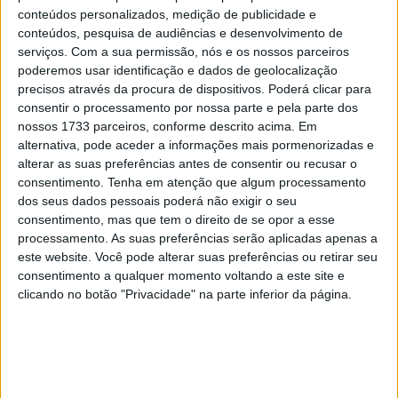
15 JANEIRO, 2026
conteúdos personalizados, medição de publicidade e
conteúdos, pesquisa de audiências e desenvolvimento de
Top 10 – As dez melhores protagonistas da
serviços.
Com a sua permissão, nós e os nossos parceiros
categoria Moto 125
poderemos usar identificação e dados de geolocalização
10 MARÇO, 2023
precisos através da procura de dispositivos. Poderá clicar para
consentir o processamento por nossa parte e pela parte dos
Câmaras e intercomunicadores em
nossos 1733 parceiros, conforme descrito acima. Em
capacetes e a lei
alternativa, pode aceder a informações mais pormenorizadas e
alterar as suas preferências antes de consentir ou recusar o
16 JUNHO, 2026
consentimento.
Tenha em atenção que algum processamento
A fábrica da Lambretta renasce das ruínas
dos seus dados pessoais poderá não exigir o seu
consentimento, mas que tem o direito de se opor a esse
21 JUNHO, 2026
processamento. As suas preferências serão aplicadas apenas a
este website. Você pode alterar suas preferências ou retirar seu
consentimento a qualquer momento voltando a este site e
clicando no botão "Privacidade" na parte inferior da página.
Sobre