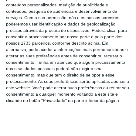
15 JANEIRO, 2026
conteúdos personalizados, medição de publicidade e
conteúdos, pesquisa de audiências e desenvolvimento de
Top 10 – As dez melhores protagonistas da
serviços.
Com a sua permissão, nós e os nossos parceiros
categoria Moto 125
poderemos usar identificação e dados de geolocalização
10 MARÇO, 2023
precisos através da procura de dispositivos. Poderá clicar para
consentir o processamento por nossa parte e pela parte dos
Câmaras e intercomunicadores em
nossos 1733 parceiros, conforme descrito acima. Em
capacetes e a lei
alternativa, pode aceder a informações mais pormenorizadas e
alterar as suas preferências antes de consentir ou recusar o
16 JUNHO, 2026
consentimento.
Tenha em atenção que algum processamento
A fábrica da Lambretta renasce das ruínas
dos seus dados pessoais poderá não exigir o seu
consentimento, mas que tem o direito de se opor a esse
21 JUNHO, 2026
processamento. As suas preferências serão aplicadas apenas a
este website. Você pode alterar suas preferências ou retirar seu
consentimento a qualquer momento voltando a este site e
clicando no botão "Privacidade" na parte inferior da página.
Sobre