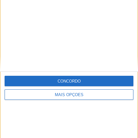
Especialistas em Motos, MotoGP, MXGP, Enduro, SuperBikes,
Motocross, Trial
Informação importante
Ficha técnica
Estatuto editorial
Política de cookies
Política de privacidade
CONCORDO
Termos e condições
Informação Legal
MAIS OPÇÕES
Como anunciar
Tags
Adventure
Cafe Racer
China
Customização
EICMA
equipamento
Euro 5
Motas
Motos
Motos Elétricas