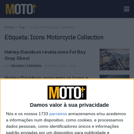
Home
Tag
Icons Motorcycle Collection
Etiqueta:
Icons Motorcycle Collection
Harley-Davidson revela nova Fat Boy
Gray Ghost
POR
RICARDO J FERREIRA
9 MAIO, 2025
0
Harley-Davidson apresenta as Icons e
Enthusiast Collections 2024
POR
REDAÇÃO
29 FEVEREIRO, 2024
0
Damos valor à sua privacidade
Tendências
Comentários
Novidades
Nós e os nossos 1733
parceiros
armazenamos e/ou acedemos
a informações num dispositivo, como cookies, e processamos
dados pessoais, como identificadores únicos e informações
KTM muda oficialmente de nome
padrão enviadas por um dispositivo para publicidade e