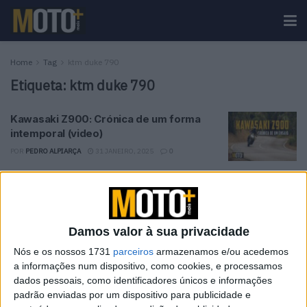
Home
Tag
ktm duke 790
Etiqueta:
ktm duke 790
Kawasaki Z900: Crónica de um forma
intemporal (video)
POR
PEDRO ALPIARÇA
31 JANEIRO, 2025
0
Tendências
Comentários
Novidades
Damos valor à sua privacidade
KTM muda oficialmente de nome
15 JANEIRO, 2026
Nós e os nossos 1731
parceiros
armazenamos e/ou acedemos
a informações num dispositivo, como cookies, e processamos
dados pessoais, como identificadores únicos e informações
Top 10 – As dez melhores protagonistas da
padrão enviadas por um dispositivo para publicidade e
categoria Moto 125