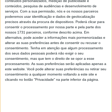
conteúdos personalizados, medição de publicidade e
10 MARÇO, 2023
conteúdos, pesquisa de audiências e desenvolvimento de
serviços.
Com a sua permissão, nós e os nossos parceiros
Câmaras e intercomunicadores em
poderemos usar identificação e dados de geolocalização
capacetes e a lei
precisos através da procura de dispositivos. Poderá clicar para
16 JUNHO, 2026
consentir o processamento por nossa parte e pela parte dos
nossos 1731 parceiros, conforme descrito acima. Em
A fábrica da Lambretta renasce das ruínas
alternativa, pode aceder a informações mais pormenorizadas e
21 JUNHO, 2026
alterar as suas preferências antes de consentir ou recusar o
consentimento.
Tenha em atenção que algum processamento
dos seus dados pessoais poderá não exigir o seu
consentimento, mas que tem o direito de se opor a esse
processamento. As suas preferências serão aplicadas apenas a
este website. Você pode alterar suas preferências ou retirar seu
consentimento a qualquer momento voltando a este site e
Sobre
clicando no botão "Privacidade" na parte inferior da página.
Especialistas em Motos, MotoGP, MXGP, Enduro, SuperBikes,
Motocross, Trial