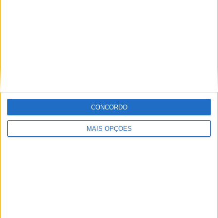
Informação importante
Ficha técnica
Estatuto editorial
Política de cookies
Política de privacidade
Termos e condições
Informação Legal
CONCORDO
Como anunciar
MAIS OPÇÕES
Tags
Adventure
Cafe Racer
China
Customização
EICMA
equipamento
Euro 5
Motas
Motos
Motos Elétricas
Naked
scooter
Scooters Elétricas
GRUPO V