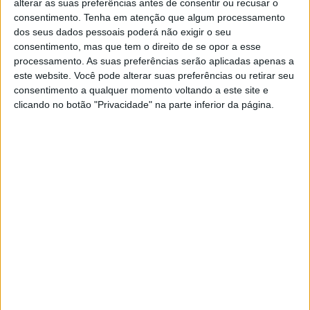
alterar as suas preferências antes de consentir ou recusar o
consentimento.
Tenha em atenção que algum processamento
dos seus dados pessoais poderá não exigir o seu
consentimento, mas que tem o direito de se opor a esse
processamento. As suas preferências serão aplicadas apenas a
este website. Você pode alterar suas preferências ou retirar seu
consentimento a qualquer momento voltando a este site e
clicando no botão "Privacidade" na parte inferior da página.
Este video representa uma nova visão do mundo das
duas rodas. Aproveitámos a longa história da Z900 para
nos guiar pela emoção…que é andar de moto. Disfrutem.
Tags:
Kawasaki Z900
ktm duke 790
ktm duke 890
Street Fighter
Yamaha MT09
Z900