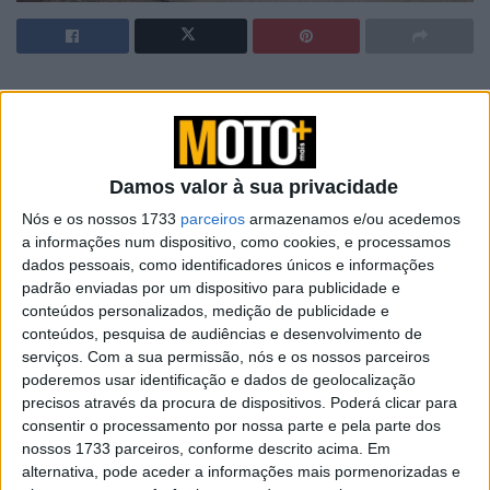
Artigos relacionados
BMW Downforce: O produto do mês
aconselhado pela marca alemã
Damos valor à sua privacidade
31 JANEIRO, 2025
Nós e os nossos 1733
parceiros
armazenamos e/ou acedemos
a informações num dispositivo, como cookies, e processamos
SHARK Aeron GP: O primeiro capacete
dados pessoais, como identificadores únicos e informações
‘adaptativo’ do mundo
padrão enviadas por um dispositivo para publicidade e
31 JANEIRO, 2025
conteúdos personalizados, medição de publicidade e
conteúdos, pesquisa de audiências e desenvolvimento de
serviços.
Com a sua permissão, nós e os nossos parceiros
poderemos usar identificação e dados de geolocalização
precisos através da procura de dispositivos. Poderá clicar para
consentir o processamento por nossa parte e pela parte dos
nossos 1733 parceiros, conforme descrito acima. Em
alternativa, pode aceder a informações mais pormenorizadas e