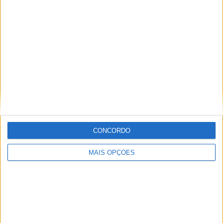
SHARK Aeron GP: O primeiro capacete ‘adaptativo’ do
mundo
POR
REDAÇÃO
31 JANEIRO, 2025
CONCORDO
MAIS OPÇÕES
Please
login
to join discussion
Tendências
Comentários
Novidades
KTM muda oficialmente de nome
15 JANEIRO, 2026