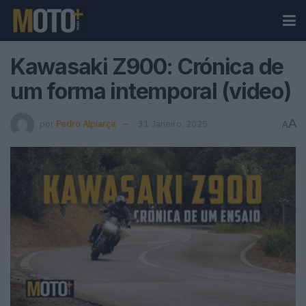
Kawasaki Z900: Crónica de
um forma intemporal (video)
A
por
Pedro Alpiarça
31 Janeiro, 2025
A