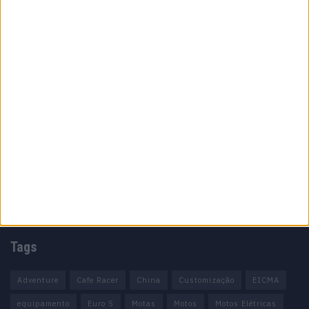
Especialistas em Motos, MotoGP, MXGP, Enduro, SuperBikes,
Motocross, Trial
Informação importante
Ficha técnica
Estatuto editorial
Política de cookies
Política de privacidade
Termos e condições
Informação Legal
Como anunciar
Tags
Adventure
Cafe Racer
China
Customização
EICMA
equipamento
Euro 5
Motas
Motos
Motos Elétricas