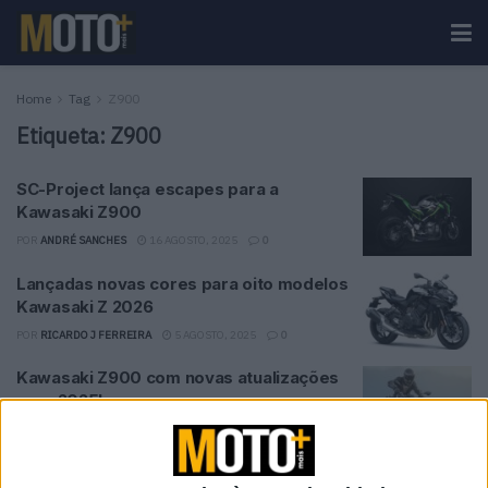
Home
Tag
Z900
Etiqueta:
Z900
SC-Project lança escapes para a
Kawasaki Z900
POR
ANDRÉ SANCHES
16 AGOSTO, 2025
0
Lançadas novas cores para oito modelos
Kawasaki Z 2026
POR
RICARDO J FERREIRA
5 AGOSTO, 2025
0
Kawasaki Z900 com novas atualizações
para 2025!
POR
MIGUEL FRAGOSO
31 OUTUBRO, 2024
0
Um calendário para os fãs da lendária