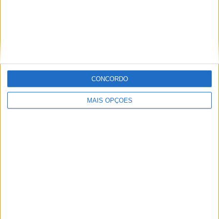
A fábrica da Lambretta renasce das ruínas
21 JUNHO, 2026
CONCORDO
Sobre
MAIS OPÇÕES
Especialistas em Motos, MotoGP, MXGP, Enduro, SuperBikes,
Motocross, Trial
Informação importante
Ficha técnica