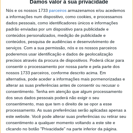
Damos valor à sua privacidade
Kawasaki Z
POR
REDAÇÃO
30 JANEIRO, 2025
0
Nós e os nossos 1733
parceiros
armazenamos e/ou acedemos
a informações num dispositivo, como cookies, e processamos
Cinco edições especiais para celebrar os
dados pessoais, como identificadores únicos e informações
50 anos da Kawasaki Z1
padrão enviadas por um dispositivo para publicidade e
conteúdos personalizados, medição de publicidade e
POR
REDAÇÃO
31 JANEIRO, 2025
0
conteúdos, pesquisa de audiências e desenvolvimento de
Aprilia Tuono Cup, racing the dream
serviços.
Com a sua permissão, nós e os nossos parceiros
(Video)
poderemos usar identificação e dados de geolocalização
precisos através da procura de dispositivos. Poderá clicar para
POR
REDAÇÃO
31 JANEIRO, 2025
0
consentir o processamento por nossa parte e pela parte dos
Aprilia Tuono Cup, Racing the Dream
nossos 1733 parceiros, conforme descrito acima. Em
alternativa, pode aceder a informações mais pormenorizadas e
POR
REDAÇÃO
9 NOVEMBRO, 2020
0
alterar as suas preferências antes de consentir ou recusar o
consentimento.
Tenha em atenção que algum processamento
dos seus dados pessoais poderá não exigir o seu
Kawasaki Z900: Crónica de um forma
consentimento, mas que tem o direito de se opor a esse
intemporal (video)
processamento. As suas preferências serão aplicadas apenas a
POR
PEDRO ALPIARÇA
31 JANEIRO, 2025
0
este website. Você pode alterar suas preferências ou retirar seu
consentimento a qualquer momento voltando a este site e
Kawasaki 2021: Z900 e Vulcan recebem
clicando no botão "Privacidade" na parte inferior da página.
novas cores sem alterações de carácter