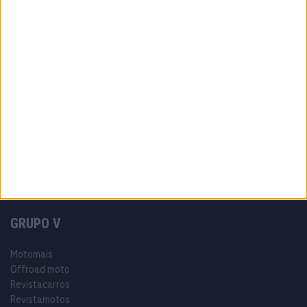
Estatuto editorial
Política de cookies
Política de privacidade
Termos e condições
Informação Legal
Como anunciar
Tags
Adventure
Cafe Racer
China
Customização
EICMA
equipamento
Euro 5
Motas
Motos
Motos Elétricas
Naked
scooter
Scooters Elétricas
GRUPO V
Motomais
Offroad moto
Revistacarros
Revistamotos