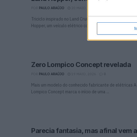
POR
PAULO ARAÚJO
20 MAIO, 2026
0
Triciclo inspirado no Land Cruiser A Toyota revelou o c
Hopper, um veículo elétrico compacto de três rodas que 
M
Zero Lompico Concept revelada
POR
PAULO ARAÚJO
19 MAIO, 2026
0
Mais um modelo do conhecido fabricante de elétricas A
Lompico Concept marca o início de uma ...
Parecia fantasia, mas afinal vem 