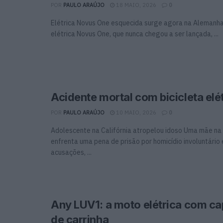
POR
PAULO ARAÚJO
18 MAIO, 2026
0
Elétrica Novus One esquecida surge agora na Alemanh
elétrica Novus One, que nunca chegou a ser lançada, ...
Acidente mortal com bicicleta elé
POR
PAULO ARAÚJO
10 MAIO, 2026
0
Adolescente na Califórnia atropelou idoso Uma mãe na 
enfrenta uma pena de prisão por homicídio involuntário 
acusações, ...
Any LUV1: a moto elétrica com c
de carrinha