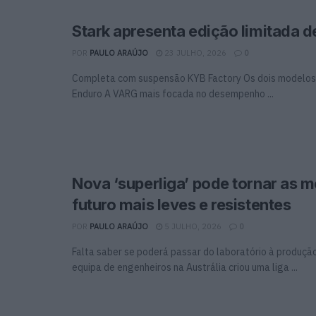
Stark apresenta edição limitada d
POR
PAULO ARAÚJO
23 JULHO, 2026
0
Completa com suspensão KYB Factory Os dois modelos 
Enduro A VARG mais focada no desempenho ...
Nova ‘superliga’ pode tornar as 
futuro mais leves e resistentes
POR
PAULO ARAÚJO
5 JULHO, 2026
0
Falta saber se poderá passar do laboratório à produ
equipa de engenheiros na Austrália criou uma liga ...