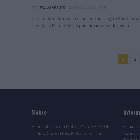
POR
PAULO ARAÚJO
5 MAIO, 2026
0
Cruzamento entre uma scooter e um furgão Apresenta
Design de Milão 2026, o primeiro modelo do jovem ...
1
2
Sobre
Infor
Especialistas em Motos, MotoGP, MXGP,
Ficha té
Enduro, SuperBikes, Motocross, Trial
Estatuto