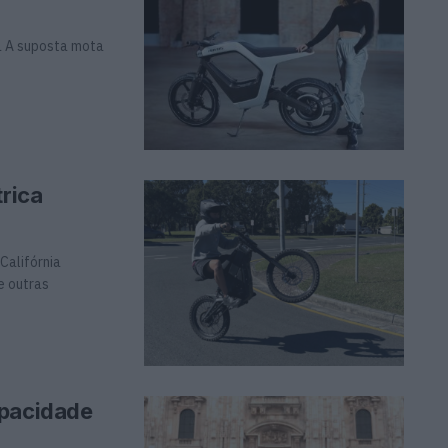
a A suposta mota
trica
Califórnia
e outras
apacidade