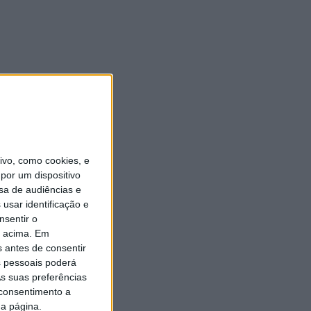
vo, como cookies, e
por um dispositivo
sa de audiências e
usar identificação e
nsentir o
o acima. Em
s antes de consentir
 pessoais poderá
s suas preferências
 consentimento a
da página.