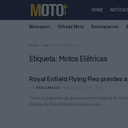
HOME
NOTÍCIA
Motosport
Offroad Moto
Revistacarros
Home
Tag
Motos Elétricas
Etiqueta:
Motos Elétricas
Royal Enfield Flying Flea prestes 
POR
PAULO ARAÚJO
4 AGOSTO, 2026
0
Todos os segredos da (pequena) moto Indiana do futur
elétrica da Royal Enfield já está à venda ...