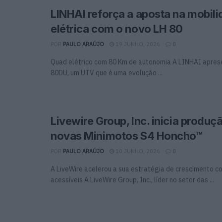
LINHAI reforça a aposta na mobil
elétrica com o novo LH 80
POR
PAULO ARAÚJO
19 JUNHO, 2026
0
Quad elétrico com 80 Km de autonomia A LINHAI apres
80DU, um UTV que é uma evolução ...
Livewire Group, Inc. inicia produç
novas Minimotos S4 Honcho™
POR
PAULO ARAÚJO
10 JUNHO, 2026
0
A LiveWire acelerou a sua estratégia de crescimento c
acessíveis A LiveWire Group, Inc., líder no setor das ...