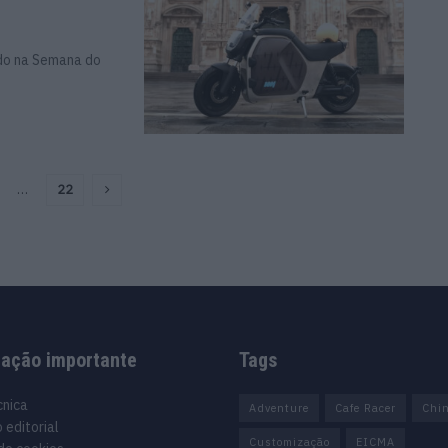
do na Semana do
…
22
mação importante
Tags
cnica
Adventure
Cafe Racer
Chi
 editorial
Customização
EICMA