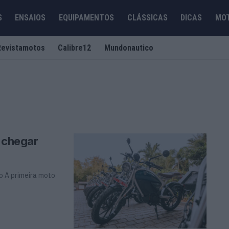
S
ENSAIOS
EQUIPAMENTOS
CLÁSSICAS
DICAS
MO
Revistamotos
Calibre12
Mundonautico
a chegar
o A primeira moto