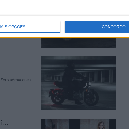
oncept Land
...
AIS OPÇÕES
CONCORDO
 Zero afirma que a
aí…