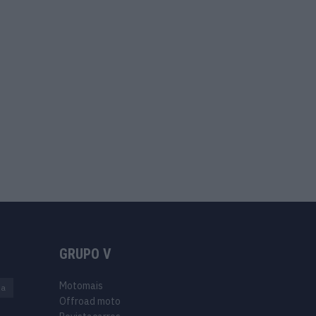
GRUPO V
Motomais
na
Offroad moto