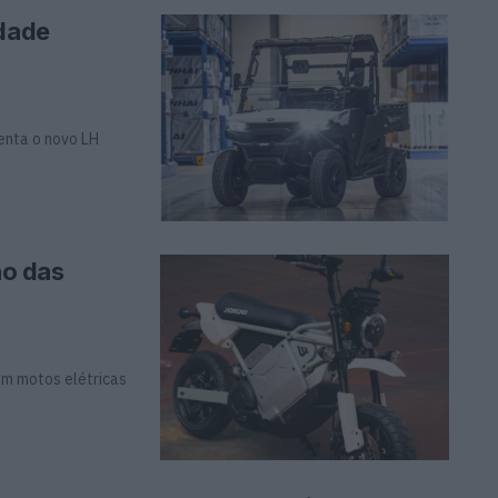
idade
enta o novo LH
ão das
om motos elétricas