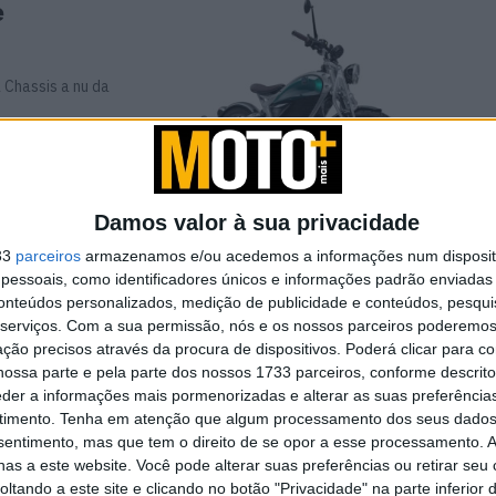
e
 Chassis a nu da
Damos valor à sua privacidade
33
parceiros
armazenamos e/ou acedemos a informações num dispositi
essoais, como identificadores únicos e informações padrão enviadas 
conteúdos personalizados, medição de publicidade e conteúdos, pesqui
ado Apesar de
serviços.
Com a sua permissão, nós e os nossos parceiros poderemos 
ção precisos através da procura de dispositivos. Poderá clicar para co
tinua ...
ossa parte e pela parte dos nossos 1733 parceiros, conforme descrit
eder a informações mais pormenorizadas e alterar as suas preferência
timento.
Tenha em atenção que algum processamento dos seus dados
nsentimento, mas que tem o direito de se opor a esse processamento. A
as a este website. Você pode alterar suas preferências ou retirar seu
 Toyota
tando a este site e clicando no botão "Privacidade" na parte inferior 