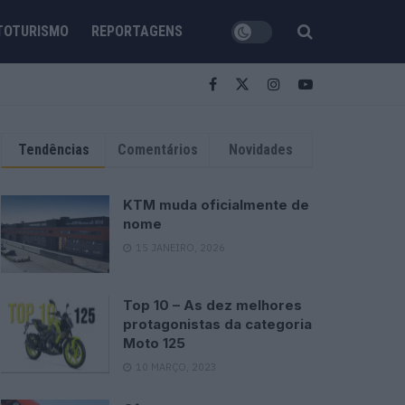
TOTURISMO
REPORTAGENS
Tendências
Comentários
Novidades
KTM muda oficialmente de
nome
15 JANEIRO, 2026
Top 10 – As dez melhores
protagonistas da categoria
Moto 125
10 MARÇO, 2023