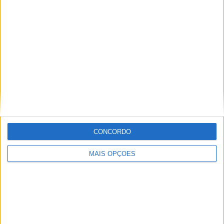
Especialistas em Motos, MotoGP, MXGP, Enduro, SuperBikes,
Motocross, Trial
Informação importante
Ficha técnica
Estatuto editorial
Política de cookies
Política de privacidade
CONCORDO
Termos e condições
Informação Legal
MAIS OPÇÕES
Como anunciar
Tags
Adventure
Cafe Racer
China
Customização
EICMA
equipamento
Euro 5
Motas
Motos
Motos Elétricas