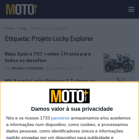
Home
Tag
Projeto Lucky Explorer
Etiqueta:
Projeto Lucky Explorer
Rieju Xplora 707 +vídeo | Pronta para
todos os desafios
POR
RICARDO J FERREIRA
10 JUNHO, 2025
0
MV Agusta Lucky Explorer 5.5 chega ao
mercado em fevereiro
POR
REDAÇÃO
24 FEVEREIRO, 2023
0
Damos valor à sua privacidade
Tendências
Comentários
Novidades
Nós e os nossos 1733
parceiros
armazenamos e/ou acedemos
a informações num dispositivo, como cookies, e processamos
dados pessoais, como identificadores únicos e informações
KTM muda oficialmente de nome
padrão enviadas por um dispositivo para publicidade e