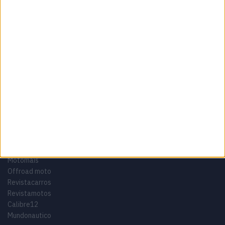
Termos e condições
Informação Legal
Como anunciar
Tags
Adventure
Cafe Racer
China
Customização
EICMA
equipamento
Euro 5
Motas
Motos
Motos Elétricas
Naked
scooter
Scooters Elétricas
GRUPO V
Motomais
Offroad moto
Revistacarros
Revistamotos
Calibre12
Mundonautico