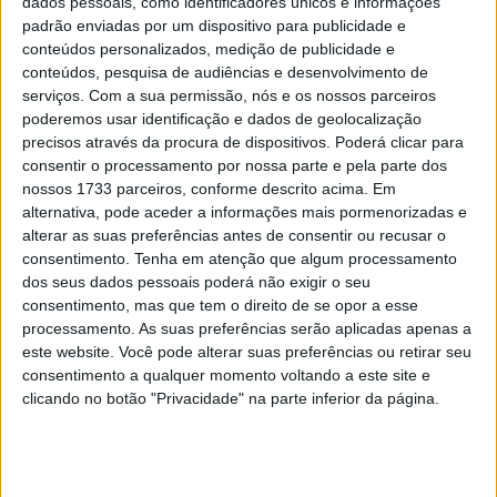
dados pessoais, como identificadores únicos e informações
combinação ideal de estilo e
padrão enviadas por um dispositivo para publicidade e
desempenho
conteúdos personalizados, medição de publicidade e
POR
MIGUEL FRAGOSO
20 JANEIRO, 2025
0
conteúdos, pesquisa de audiências e desenvolvimento de
serviços.
Com a sua permissão, nós e os nossos parceiros
poderemos usar identificação e dados de geolocalização
Tendências
Comentários
Novidades
precisos através da procura de dispositivos. Poderá clicar para
consentir o processamento por nossa parte e pela parte dos
KTM muda oficialmente de nome
nossos 1733 parceiros, conforme descrito acima. Em
alternativa, pode aceder a informações mais pormenorizadas e
15 JANEIRO, 2026
alterar as suas preferências antes de consentir ou recusar o
consentimento.
Tenha em atenção que algum processamento
Top 10 – As dez melhores protagonistas da
dos seus dados pessoais poderá não exigir o seu
categoria Moto 125
consentimento, mas que tem o direito de se opor a esse
10 MARÇO, 2023
processamento. As suas preferências serão aplicadas apenas a
este website. Você pode alterar suas preferências ou retirar seu
Câmaras e intercomunicadores em
consentimento a qualquer momento voltando a este site e
capacetes e a lei
clicando no botão "Privacidade" na parte inferior da página.
16 JUNHO, 2026
A fábrica da Lambretta renasce das ruínas
21 JUNHO, 2026