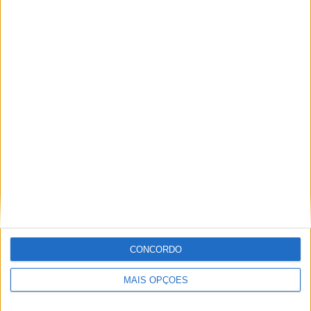
Sobre
Especialistas em Motos, MotoGP, MXGP, Enduro, SuperBikes,
Motocross, Trial
Informação importante
CONCORDO
Ficha técnica
Estatuto editorial
MAIS OPÇÕES
Política de cookies
Política de privacidade