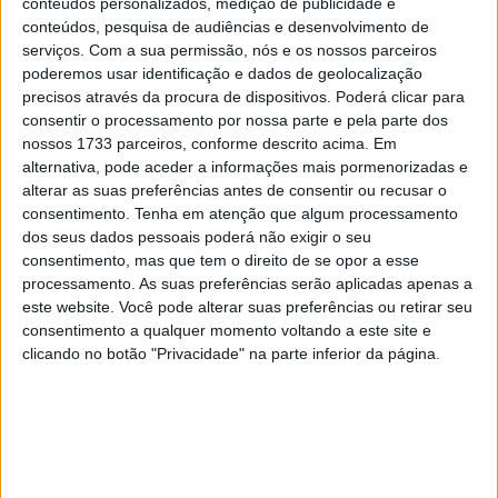
conteúdos personalizados, medição de publicidade e
10 MARÇO, 2023
conteúdos, pesquisa de audiências e desenvolvimento de
serviços.
Com a sua permissão, nós e os nossos parceiros
Câmaras e intercomunicadores em
poderemos usar identificação e dados de geolocalização
capacetes e a lei
precisos através da procura de dispositivos. Poderá clicar para
16 JUNHO, 2026
consentir o processamento por nossa parte e pela parte dos
nossos 1733 parceiros, conforme descrito acima. Em
A fábrica da Lambretta renasce das ruínas
alternativa, pode aceder a informações mais pormenorizadas e
21 JUNHO, 2026
alterar as suas preferências antes de consentir ou recusar o
consentimento.
Tenha em atenção que algum processamento
dos seus dados pessoais poderá não exigir o seu
consentimento, mas que tem o direito de se opor a esse
processamento. As suas preferências serão aplicadas apenas a
este website. Você pode alterar suas preferências ou retirar seu
consentimento a qualquer momento voltando a este site e
Sobre
clicando no botão "Privacidade" na parte inferior da página.
Especialistas em Motos, MotoGP, MXGP, Enduro, SuperBikes,
Motocross, Trial