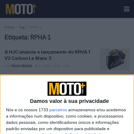
Home
Tag
RPHA 1
Etiqueta:
RPHA 1
A HJC anuncia o lançamento do RPHA 1
V2 Carbon Le Mans 3
POR
PAULO ARAÚJO
13 ABRIL, 2026
0
Tendências
Comentários
Novidades
Damos valor à sua privacidade
KTM muda oficialmente de nome
15 JANEIRO, 2026
Nós e os nossos 1733
parceiros
armazenamos e/ou acedemos
a informações num dispositivo, como cookies, e processamos
dados pessoais, como identificadores únicos e informações
Top 10 – As dez melhores protagonistas da
padrão enviadas por um dispositivo para publicidade e
categoria Moto 125