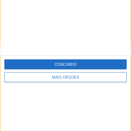
Informação importante
Ficha técnica
Estatuto editorial
Política de cookies
Política de privacidade
Termos e condições
Informação Legal
CONCORDO
Como anunciar
MAIS OPÇÕES
Tags
Adventure
Cafe Racer
China
Customização
EICMA
equipamento
Euro 5
Motas
Motos
Motos Elétricas
Naked
scooter
Scooters Elétricas
GRUPO V