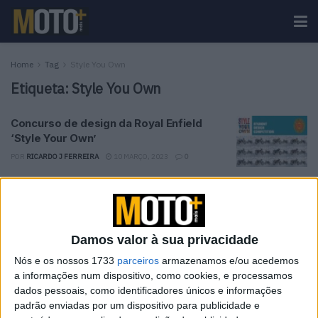
Home
Tag
Style You Own
Etiqueta:
Style You Own
Concurso de design da Royal Enfield
‘Style Your Own’
POR
RICARDO J FERREIRA
10 MARÇO, 2023
0
Tendências
Comentários
Novidades
Damos valor à sua privacidade
KTM muda oficialmente de nome
15 JANEIRO, 2026
Nós e os nossos 1733
parceiros
armazenamos e/ou acedemos
a informações num dispositivo, como cookies, e processamos
dados pessoais, como identificadores únicos e informações
Top 10 – As dez melhores protagonistas da
padrão enviadas por um dispositivo para publicidade e
categoria Moto 125