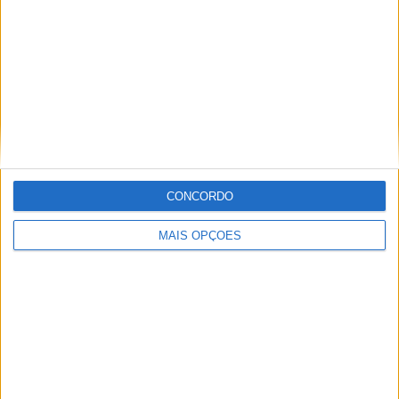
Informação importante
Ficha técnica
Estatuto editorial
Política de cookies
Política de privacidade
Termos e condições
Informação Legal
CONCORDO
Como anunciar
MAIS OPÇÕES
Tags
Adventure
Cafe Racer
China
Customização
EICMA
equipamento
Euro 5
Motas
Motos
Motos Elétricas
Naked
scooter
Scooters Elétricas
GRUPO V