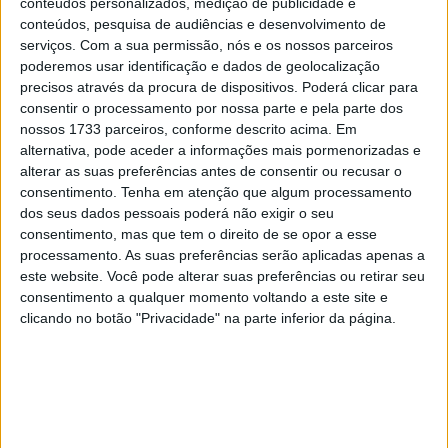
conteúdos personalizados, medição de publicidade e
10 MARÇO, 2023
conteúdos, pesquisa de audiências e desenvolvimento de
serviços.
Com a sua permissão, nós e os nossos parceiros
Câmaras e intercomunicadores em
poderemos usar identificação e dados de geolocalização
capacetes e a lei
precisos através da procura de dispositivos. Poderá clicar para
16 JUNHO, 2026
consentir o processamento por nossa parte e pela parte dos
nossos 1733 parceiros, conforme descrito acima. Em
A fábrica da Lambretta renasce das ruínas
alternativa, pode aceder a informações mais pormenorizadas e
21 JUNHO, 2026
alterar as suas preferências antes de consentir ou recusar o
consentimento.
Tenha em atenção que algum processamento
dos seus dados pessoais poderá não exigir o seu
consentimento, mas que tem o direito de se opor a esse
processamento. As suas preferências serão aplicadas apenas a
este website. Você pode alterar suas preferências ou retirar seu
consentimento a qualquer momento voltando a este site e
Sobre
clicando no botão "Privacidade" na parte inferior da página.
Especialistas em Motos, MotoGP, MXGP, Enduro, SuperBikes,
Motocross, Trial