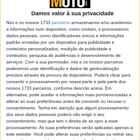
Dezembro
POR
REDAÇÃO
30 JANEIRO, 2025
0
Damos valor à sua privacidade
Mercado cresce 23,4 por cento em
Nós e os nossos 1733
parceiros
armazenamos e/ou acedemos
Outubro
a informações num dispositivo, como cookies, e processamos
dados pessoais, como identificadores únicos e informações
POR
REDAÇÃO
30 JANEIRO, 2025
0
padrão enviadas por um dispositivo para publicidade e
conteúdos personalizados, medição de publicidade e
Mercado com crescimento homólogo de
conteúdos, pesquisa de audiências e desenvolvimento de
14,4% no quinto mês do ano
serviços.
Com a sua permissão, nós e os nossos parceiros
POR
REDAÇÃO
30 JANEIRO, 2025
0
poderemos usar identificação e dados de geolocalização
precisos através da procura de dispositivos. Poderá clicar para
Mobilidade: Veículos que pode conduzir
consentir o processamento por nossa parte e pela parte dos
com carta de carro
nossos 1733 parceiros, conforme descrito acima. Em
POR
REDAÇÃO
4 ABRIL, 2023
0
alternativa, pode aceder a informações mais pormenorizadas e
alterar as suas preferências antes de consentir ou recusar o
Mercado: Crescimento de 7,4% em
consentimento.
Tenha em atenção que algum processamento
Janeiro
dos seus dados pessoais poderá não exigir o seu
POR
REDAÇÃO
30 JANEIRO, 2025
0
consentimento, mas que tem o direito de se opor a esse
processamento. As suas preferências serão aplicadas apenas a
Mercado abranda crescimento em junho
este website. Você pode alterar suas preferências ou retirar seu
POR
REDAÇÃO
10 MARÇO, 2023
0