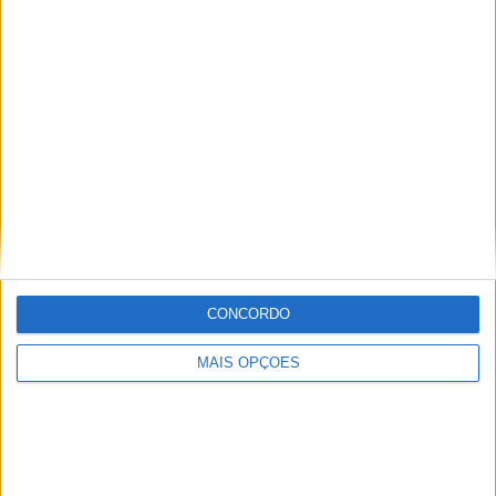
KTM muda oficialmente de nome
15 JANEIRO, 2026
Top 10 – As dez melhores protagonistas da
categoria Moto 125
10 MARÇO, 2023
Câmaras e intercomunicadores em
capacetes e a lei
16 JUNHO, 2026
A fábrica da Lambretta renasce das ruínas
CONCORDO
21 JUNHO, 2026
MAIS OPÇÕES
Sobre