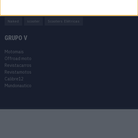
Adventure
Cafe Racer
China
Customização
EICMA
equipamento
Euro 5
Motas
Motos
Motos Elétricas
Naked
scooter
Scooters Elétricas
GRUPO V
Motomais
Offroad moto
Revistacarros
Revistamotos
Calibre12
Mundonautico
Purchase Now
Features
Demo
Support
© 2024 Motomais copyright