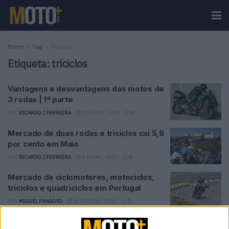
Home
Tag
triciclos
Etiqueta:
triciclos
Vantagens e desvantagens das motos de
3 rodas | 1ª parte
POR
RICARDO J FERREIRA
22 JULHO, 2025
0
Mercado de duas rodas e triciclos cai 5,8
por cento em Maio
POR
RICARDO J FERREIRA
4 JUNHO, 2025
0
Mercado de ciclomotores, motociclos,
triciclos e quadriciclos em Portugal
POR
MIGUEL FRAGOSO
30 JANEIRO, 2025
0
Mercado de motos desce 5,1% em