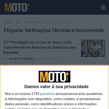
Home
Tag
Verificações Técnicas e Documentais
Etiqueta:
Verificações Técnicas e Documentais
27.º Portugal Lés-a-Lés arrancou com
surpreendente Passeio de Abertura em
Penafiel
POR
RICARDO J FERREIRA
9 JUNHO, 2025
0
26º Portugal de Lés-a-Lés: 1º Dia –
Portimão, ponto de partida para muitas
emoções
POR
REDAÇÃO
30 JANEIRO, 2025
0
Damos valor à sua privacidade
Nós e os nossos 1733
parceiros
armazenamos e/ou acedemos
a informações num dispositivo, como cookies, e processamos
Tendências
Comentários
Novidades
dados pessoais, como identificadores únicos e informações