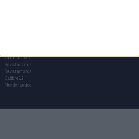
equipamento
Euro 5
Motas
Motos
Motos Elétricas
Naked
scooter
Scooters Elétricas
GRUPO V
Motomais
Offroad moto
Revistacarros
Revistamotos
Calibre12
Mundonautico
Purchase Now
Features
Demo
Support
© 2024 Motomais copyright