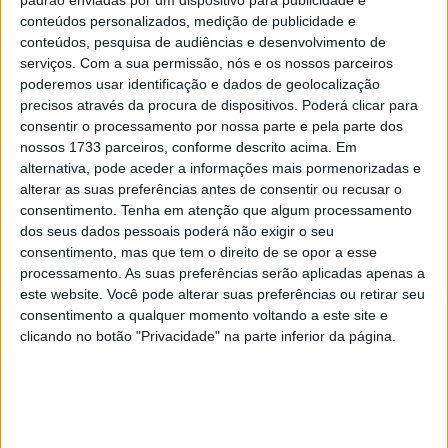
padrão enviadas por um dispositivo para publicidade e
KTM muda oficialmente de nome
conteúdos personalizados, medição de publicidade e
15 JANEIRO, 2026
conteúdos, pesquisa de audiências e desenvolvimento de
serviços.
Com a sua permissão, nós e os nossos parceiros
poderemos usar identificação e dados de geolocalização
Top 10 – As dez melhores protagonistas da
precisos através da procura de dispositivos. Poderá clicar para
categoria Moto 125
consentir o processamento por nossa parte e pela parte dos
10 MARÇO, 2023
nossos 1733 parceiros, conforme descrito acima. Em
alternativa, pode aceder a informações mais pormenorizadas e
Câmaras e intercomunicadores em
alterar as suas preferências antes de consentir ou recusar o
capacetes e a lei
consentimento.
Tenha em atenção que algum processamento
16 JUNHO, 2026
dos seus dados pessoais poderá não exigir o seu
consentimento, mas que tem o direito de se opor a esse
A fábrica da Lambretta renasce das ruínas
processamento. As suas preferências serão aplicadas apenas a
21 JUNHO, 2026
este website. Você pode alterar suas preferências ou retirar seu
consentimento a qualquer momento voltando a este site e
clicando no botão "Privacidade" na parte inferior da página.
Sobre