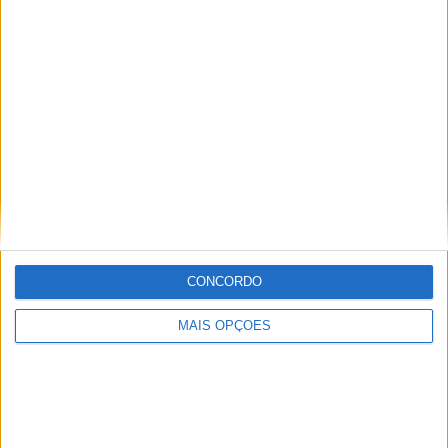
Especialistas em Motos, MotoGP, MXGP, Enduro, SuperBikes,
Motocross, Trial
Informação importante
Ficha técnica
Estatuto editorial
Política de cookies
CONCORDO
Política de privacidade
Termos e condições
MAIS OPÇÕES
Informação Legal
Como anunciar
Tags
Adventure
Cafe Racer
China
Customização
EICMA