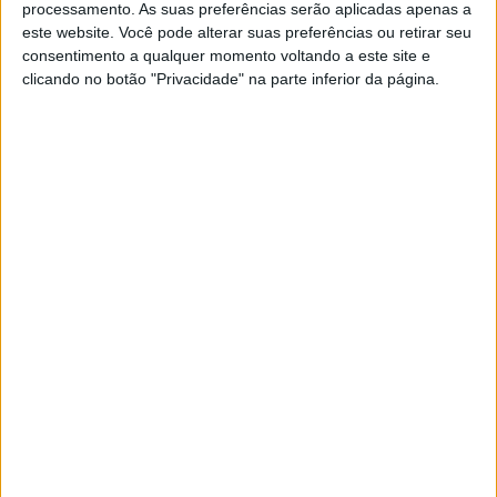
processamento. As suas preferências serão aplicadas apenas a
sistema de fecho duplo, atacadores tradicionais
este website. Você pode alterar suas preferências ou retirar seu
combinados com fecho lateral, as suas palmilhas
consentimento a qualquer momento voltando a este site e
OrthoLite solidificam o conforto sentido a cada passo que
clicando no botão "Privacidade" na parte inferior da página.
dá, absorvendo os impactos no calcanhar, as Arrow 2 Air
tornam-se rapidamente uma peça essencial para quem
circula na cidade com conforto e estilo.
Artigos relacionados
Amazigh Raid 2027 – a experiência
definitiva em Marrocos
7 AGOSTO, 2026
Ninjas aceleram rumo a 2027
7 AGOSTO, 2026