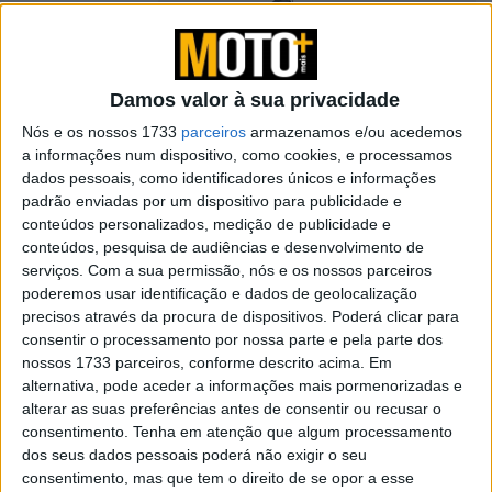
Damos valor à sua privacidade
Nós e os nossos 1733
parceiros
armazenamos e/ou acedemos
a informações num dispositivo, como cookies, e processamos
dados pessoais, como identificadores únicos e informações
padrão enviadas por um dispositivo para publicidade e
conteúdos personalizados, medição de publicidade e
conteúdos, pesquisa de audiências e desenvolvimento de
Forma e função encontram-se nas Botas Arrow 2 Air
serviços.
Com a sua permissão, nós e os nossos parceiros
Desenvolvidas para um estilo urbano e descontraído,
poderemos usar identificação e dados de geolocalização
combinam painéis de rede jacquard respirável de alta
precisos através da procura de dispositivos. Poderá clicar para
tecnologia com um design cuidadosamente trabalhado,
consentir o processamento por nossa parte e pela parte dos
nossos 1733 parceiros, conforme descrito acima. Em
criando um modelo perfeito para os dias mais quentes,
alternativa, pode aceder a informações mais pormenorizadas e
sem abdicar da segurança sobre duas rodas.
alterar as suas preferências antes de consentir ou recusar o
Por baixo do visual leve e ventilado, há tecnologia
consentimento.
Tenha em atenção que algum processamento
avançada a trabalhar para si. Com painéis duráveis e
dos seus dados pessoais poderá não exigir o seu
ventilados, a inovadora tecnologia FLEXBLADETM e um
consentimento, mas que tem o direito de se opor a esse