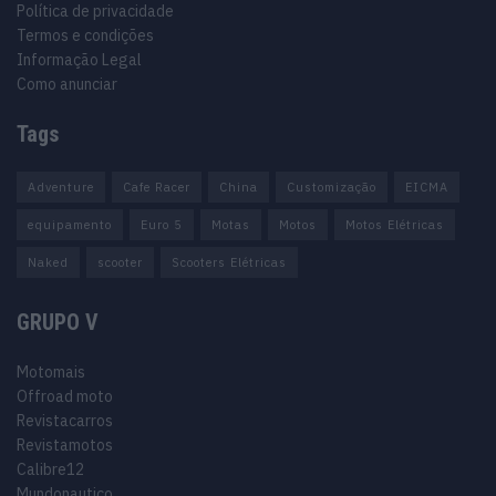
Política de privacidade
Termos e condições
Informação Legal
Como anunciar
Tags
Adventure
Cafe Racer
China
Customização
EICMA
equipamento
Euro 5
Motas
Motos
Motos Elétricas
Naked
scooter
Scooters Elétricas
GRUPO V
Motomais
Offroad moto
Revistacarros
Revistamotos
Calibre12
Mundonautico