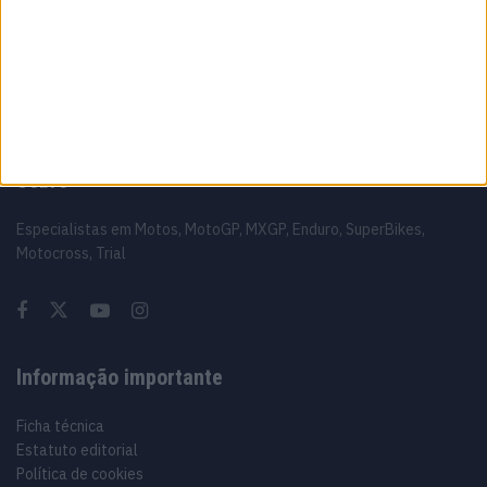
21 JUNHO, 2026
Sobre
Especialistas em Motos, MotoGP, MXGP, Enduro, SuperBikes,
Motocross, Trial
Informação importante
Ficha técnica
Estatuto editorial
Política de cookies