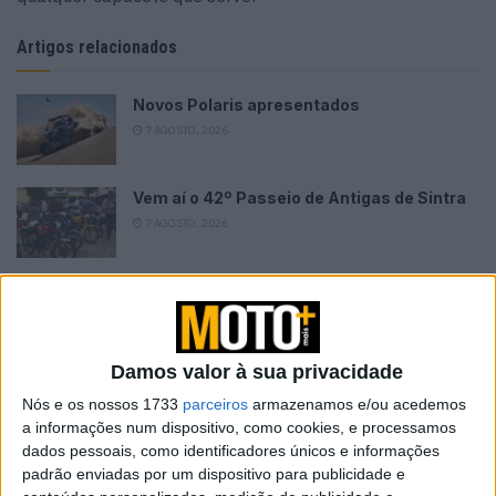
Artigos relacionados
Novos Polaris apresentados
7 AGOSTO, 2026
Vem aí o 42º Passeio de Antigas de Sintra
7 AGOSTO, 2026
Damos valor à sua privacidade
Seja qual for o modelo do seu capacete, este deve ter a
Nós e os nossos 1733
parceiros
armazenamos e/ou acedemos
homologação correspondente. Note que a aprovação
a informações num dispositivo, como cookies, e processamos
pode variar de um país para outro. Para a zona europeia,
dados pessoais, como identificadores únicos e informações
padrão enviadas por um dispositivo para publicidade e
o regulamento de aprovação válido é o ECE/ONU R22. Se