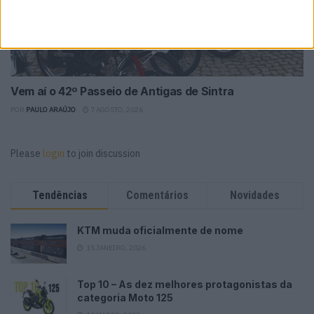
Vem aí o 42º Passeio de Antigas de Sintra
POR
PAULO ARAÚJO
7 AGOSTO, 2026
Please
login
to join discussion
Tendências
Comentários
Novidades
KTM muda oficialmente de nome
15 JANEIRO, 2026
Top 10 – As dez melhores protagonistas da
categoria Moto 125