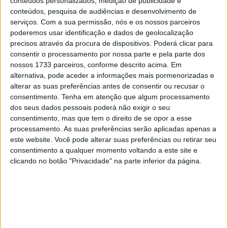
conteúdos personalizados, medição de publicidade e
o seu capacete não tiver uma etiqueta que indique que
conteúdos, pesquisa de audiências e desenvolvimento de
cumpre a aprovação europeia, ou tiver uma diferente,
serviços.
Com a sua permissão, nós e os nossos parceiros
mesmo que seja seguro, poderá ser multado por utilizar
poderemos usar identificação e dados de geolocalização
precisos através da procura de dispositivos. Poderá clicar para
um item não aprovado para utilização.
consentir o processamento por nossa parte e pela parte dos
nossos 1733 parceiros, conforme descrito acima. Em
No mundo dos capacetes podemos encontrar três tipos
alternativa, pode aceder a informações mais pormenorizadas e
diferentes o
jet, modular e o integral
. Além disso, o
alterar as suas preferências antes de consentir ou recusar o
mercado oferece uma enorme variedade de modelos.
consentimento.
Tenha em atenção que algum processamento
Encontramo-los feitas de diferentes materiais como
dos seus dados pessoais poderá não exigir o seu
plásticos e fibras, sendo estas últimas as que oferecem
consentimento, mas que tem o direito de se opor a esse
processamento. As suas preferências serão aplicadas apenas a
melhores resultados devido à sua maior leveza e boa
este website. Você pode alterar suas preferências ou retirar seu
resistência. Também é importante ter um fecho de
consentimento a qualquer momento voltando a este site e
qualidade. Existem três tipos no mercado: automático,
clicando no botão "Privacidade" na parte inferior da página.
micrométrico e duplo D. O primeiro é o menos
recomendado, enquanto a melhor opção é o de fivela
dupla ou duplo D.