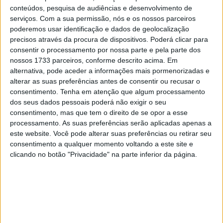
minimalista e funcional, mas a sua construção integra a
conteúdos, pesquisa de audiências e desenvolvimento de
tecnologia WINDSTOPPER® by GORE-TEX LABS, que
serviços.
Com a sua permissão, nós e os nossos parceiros
garante total resistência ao vento, respirabilidade e
poderemos usar identificação e dados de geolocalização
gestão eficaz da humidade. O forro tri-fleece e o punho
precisos através da procura de dispositivos. Poderá clicar para
consentir o processamento por nossa parte e pela parte dos
em neoprene ajustado asseguram conforto térmico e
nossos 1733 parceiros, conforme descrito acima. Em
uma sensação acolhedora durante toda a viagem.
alternativa, pode aceder a informações mais pormenorizadas e
alterar as suas preferências antes de consentir ou recusar o
consentimento.
Tenha em atenção que algum processamento
dos seus dados pessoais poderá não exigir o seu
consentimento, mas que tem o direito de se opor a esse
processamento. As suas preferências serão aplicadas apenas a
este website. Você pode alterar suas preferências ou retirar seu
consentimento a qualquer momento voltando a este site e
clicando no botão "Privacidade" na parte inferior da página.
Proteção contra a estrada