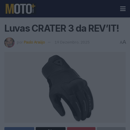
Luvas CRATER 3 da REV’IT!
A
por
Paulo Araújo
19 Dezembro, 2025
A