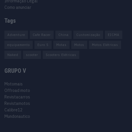
Informação Legal
Como anunciar
Tags
Adventure
Cafe Racer
China
Customização
EICMA
equipamento
Euro 5
Motas
Motos
Motos Elétricas
Naked
scooter
Scooters Elétricas
GRUPO V
Motomais
Offroad moto
Revistacarros
Revistamotos
Calibre12
Mundonautico