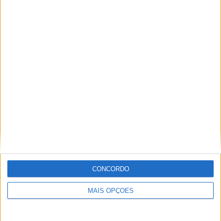
Paulo Araújo
Com uma experiência de várias décadas no âmbito do
motociclismo, viajou pelo mundo cobrindo eventos nas
duas rodas. Já foi piloto de velocidade, team manager,
instrutor, jornalista e comentador de rádio e televisão,
especializando nas modalidades de velocidade, em
particular MotoGP, SBK e Endurance.
Artigos relacionados
CONCORDO
MAIS OPÇÕES