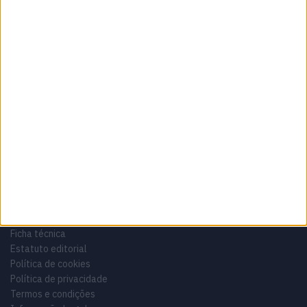
Sobre
Especialistas em Motos, MotoGP, MXGP, Enduro, SuperBikes,
Motocross, Trial
Informação importante
Ficha técnica
Estatuto editorial
Política de cookies
Política de privacidade
Termos e condições