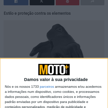
Estilo e proteção contra os elementos
Damos valor à sua privacidade
As Crater 3, luvas urbanas de punho curto da
Rev’It!
,
Nós e os nossos 1733
parceiros
armazenamos e/ou acedemos
quentes e resistentes ao vento, foram desenhadas com
a informações num dispositivo, como cookies, e processamos
um propósito simples: proteger as mãos do frio, da chuva
dados pessoais, como identificadores únicos e informações
padrão enviadas por um dispositivo para publicidade e
ligeira e, sobretudo, do vento. O design de punho curto é
conteúdos personalizados, medição de publicidade e