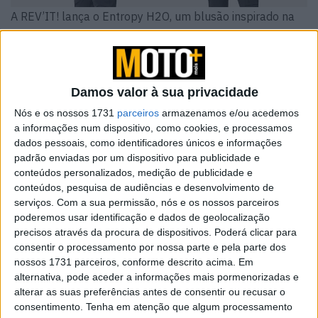
A REV’IT! lança o Entropy H2O, um blusão inspirado na
estética desportiva, com silhueta longa, capuz integrado
e corte oversize, concebido para estilo
e segurança em duas rodas. Equipado com hydatex G-
liner impermeável, este blusão combina conforto,
Damos valor à sua privacidade
funcionalidade e proteção.
Nós e os nossos 1731
parceiros
armazenamos e/ou acedemos
a informações num dispositivo, como cookies, e processamos
dados pessoais, como identificadores únicos e informações
padrão enviadas por um dispositivo para publicidade e
conteúdos personalizados, medição de publicidade e
conteúdos, pesquisa de audiências e desenvolvimento de
serviços.
Com a sua permissão, nós e os nossos parceiros
poderemos usar identificação e dados de geolocalização
precisos através da procura de dispositivos. Poderá clicar para
consentir o processamento por nossa parte e pela parte dos
nossos 1731 parceiros, conforme descrito acima. Em
alternativa, pode aceder a informações mais pormenorizadas e
alterar as suas preferências antes de consentir ou recusar o
consentimento.
Tenha em atenção que algum processamento