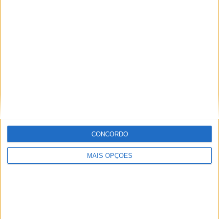
Cores, Tamanhos e PVP
– Disponível em duas cores: Preto-Castanho e Preto.
– Tamanhos: S ao 3XL
– PVPR: 319,99€
CONCORDO
MAIS OPÇÕES