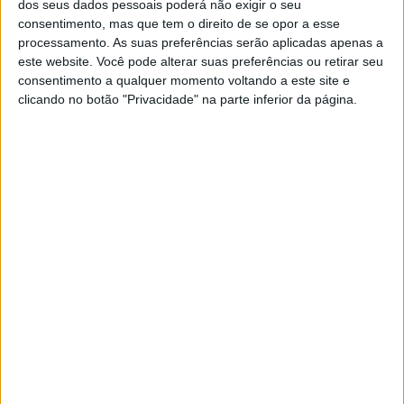
Praticidade e carácter
dos seus dados pessoais poderá não exigir o seu
consentimento, mas que tem o direito de se opor a esse
O Entropy H2O combina a suavidade e conforto do tecido
processamento. As suas preferências serão aplicadas apenas a
softshell premium com a durabilidade do ripstop (tecido
este website. Você pode alterar suas preferências ou retirar seu
de reforço resistente), criando um equilíbrio perfeito
consentimento a qualquer momento voltando a este site e
entre estilo e praticidade.
clicando no botão "Privacidade" na parte inferior da página.
Artigos relacionados
A lenda da Vulcan continua em 2027
6 AGOSTO, 2026
Honda reuniu Africa Twin em passeio ao
Norte
6 AGOSTO, 2026