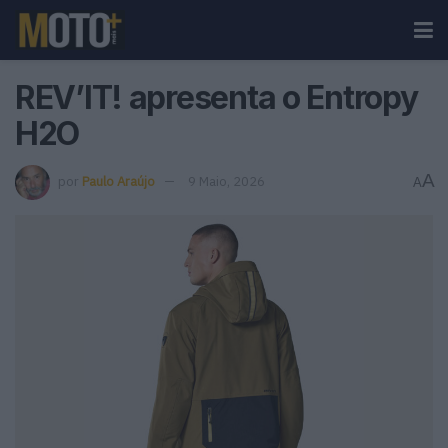
REV’IT! apresenta o Entropy
H2O
A
por
Paulo Araújo
9 Maio, 2026
A