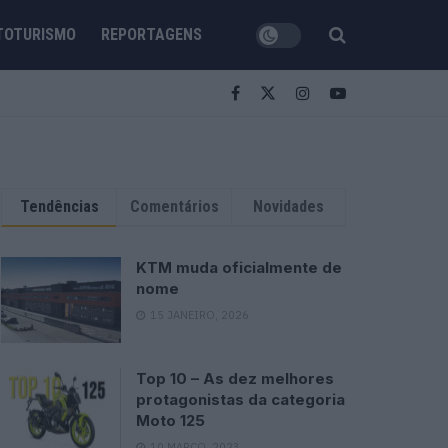
TOTURISMO
REPORTAGENS
Tendências
Comentários
Novidades
KTM muda oficialmente de
nome
15 JANEIRO, 2026
Top 10 – As dez melhores
protagonistas da categoria
Moto 125
10 MARÇO, 2023