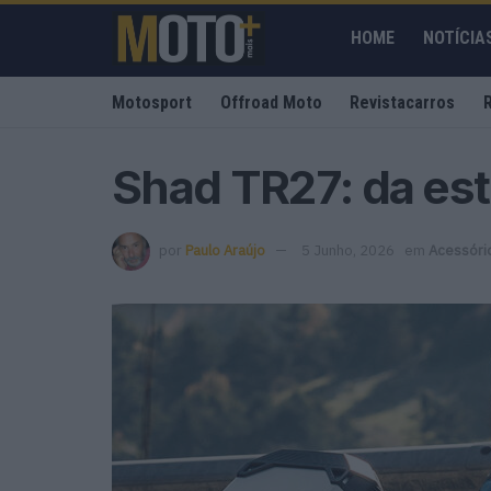
HOME
NOTÍCIA
Motosport
Offroad Moto
Revistacarros
Shad TR27: da est
por
Paulo Araújo
5 Junho, 2026
em
Acessóri