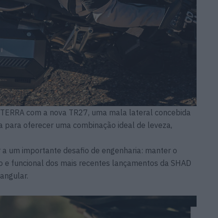
TERRA com a nova TR27, uma mala lateral concebida
 para oferecer uma combinação ideal de leveza,
a um importante desafio de engenharia: manter o
 e funcional dos mais recentes lançamentos da SHAD
angular.