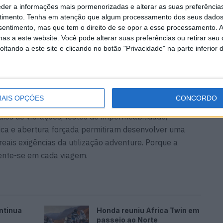
eder a informações mais pormenorizadas e alterar as suas preferência
timento.
Tenha em atenção que algum processamento dos seus dados
nsentimento, mas que tem o direito de se opor a esse processamento. A
AD desenvolveu uma estrutura híbrida que combina
as a este website. Você pode alterar suas preferências ou retirar seu
tando a este site e clicando no botão "Privacidade" na parte inferior 
esistência com uma tampa superior em alumínio
ntre peso, rigidez estrutural e durabilidade. Para além
tegração estética perfeita com as malas superiores de
TR46 ou SH51.
AIS OPÇÕES
CONCORDO
ois anos de desenvolvimento, validação e testes
aios de vibrações, testes de impermeabilidade,
mica e abertura forçada permitiram desenvolver uma
eais exigências da utilização adventure. Porque a
Sente-se em cada viagem.
ntinua
Honda reuniu Africa Twin em
passeio ao Norte