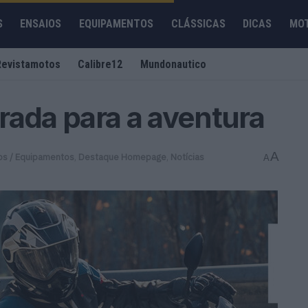
S
ENSAIOS
EQUIPAMENTOS
CLÁSSICAS
DICAS
MO
Revistamotos
Calibre12
Mundonautico
rada para a aventura
A
os / Equipamentos
,
Destaque Homepage
,
Notícias
A