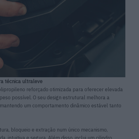
ra técnica ultraleve
lipropileno reforçado otimizada para oferecer elevada
eso possível. O seu design estrutural melhora a
, mantendo um comportamento dinâmico estável tanto
tura, bloqueio e extração num único mecanismo,
, intuitiva e segura. Além disso, inclui um cilindro