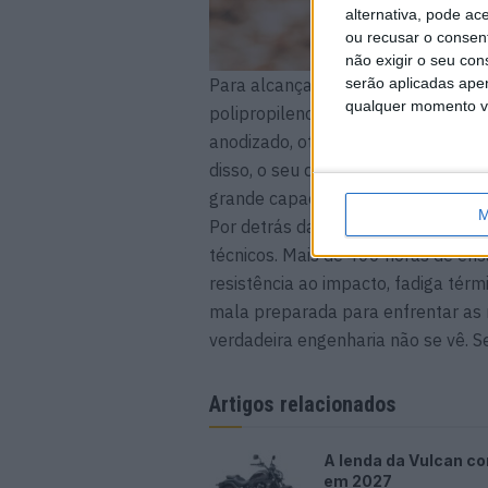
alternativa, pode ac
ou recusar o consen
não exigir o seu co
Para alcançar este objetivo, a SH
serão aplicadas apen
qualquer momento vol
polipropileno reforçado de alta r
anodizado, otimizando o equilíbrio e
disso, o seu design garante uma in
grande capacidade, como a TR41, 
M
Por detrás da TR27 estão mais de d
técnicos. Mais de 400 horas de ens
resistência ao impacto, fadiga tér
mala preparada para enfrentar as r
verdadeira engenharia não se vê. 
Artigos relacionados
A lenda da Vulcan co
em 2027