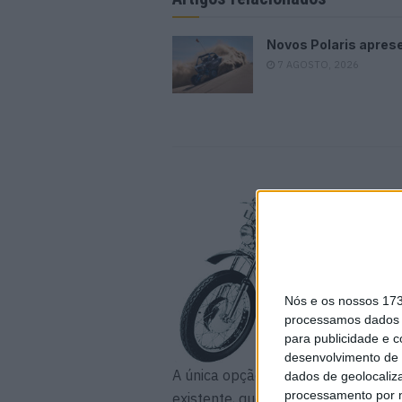
Novos Polaris apres
7 AGOSTO, 2026
Nós e os nossos 17
processamos dados p
para publicidade e 
desenvolvimento de 
A única opção viável, segundo a su
dados de geolocaliza
processamento por n
existente, que tinha fama de vibrar