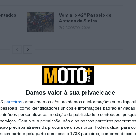
entados
Vem aí o 42º Passeio de
Antigas de Sintra
7 AGOSTO, 2026
Damos valor à sua privacidade
33
parceiros
armazenamos e/ou acedemos a informações num dispositi
essoais, como identificadores únicos e informações padrão enviadas 
conteúdos personalizados, medição de publicidade e conteúdos, pesqui
serviços.
Com a sua permissão, nós e os nossos parceiros poderemos 
gestão, era retrabalhar o motor Atlas de 745 cc
ção precisos através da procura de dispositivos. Poderá clicar para co
ossa parte e pela parte dos nossos 1733 parceiros, conforme descrit
 bastante. No que diz respeito aos motores bicilíndricos