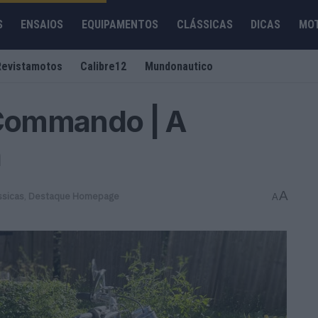
S
ENSAIOS
EQUIPAMENTOS
CLÁSSICAS
DICAS
MO
Revistamotos
Calibre12
Mundonautico
 Commando | A
a
A
ssicas
,
Destaque Homepage
A