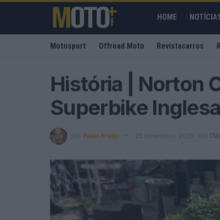
HOME
NOTÍCIA
Motosport
Offroad Moto
Revistacarros
História | Norton
Superbike Ingles
por
Paulo Araújo
23 Novembro, 2025
em
Clá