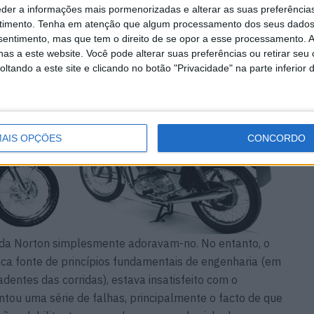
eder a informações mais pormenorizadas e alterar as suas preferência
uela época, a ortodoxia da empresa em relação aos
timento.
Tenha em atenção que algum processamento dos seus dados
 o quadro Featherbed.
nsentimento, mas que tem o direito de se opor a esse processamento. A
 bem centenas de vencedores de corridas em todo o
as a este website. Você pode alterar suas preferências ou retirar seu
tando a este site e clicando no botão "Privacidade" na parte inferior 
 famoso do planeta.
AIS OPÇÕES
CONCORDO
is da Norton simplesmente adoravam-no. No entanto, o
ica fonte de princípios fundamentais de engenharia (em
entes das corridas), estava insatisfeito com o
tou uma série de falhas, principalmente o facto de que