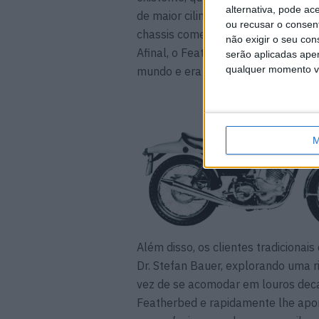
alternativa, pode ac
de maior cilindrada da Norton naq
ou recusar o consen
chassis começava e terminava com
não exigir o seu co
Afinal, o Featherbed tinha servido
serão aplicadas apen
qualquer momento vol
mundo e era talvez o chassis mais
M
Além disso, os clientes tradiciona
Dr. Stefan Bauer, explorando uma r
vez de se acomodar em louros decad
Featherbed e rapidamente lhe apon