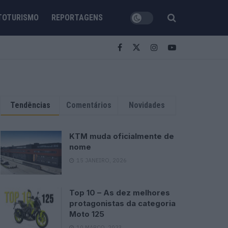
TOTURISMO
REPORTAGENS
Tendências
Comentários
Novidades
KTM muda oficialmente de
nome
15 JANEIRO, 2026
Top 10 – As dez melhores
protagonistas da categoria
Moto 125
10 MARÇO, 2023