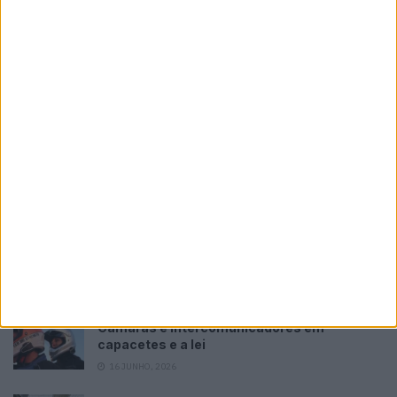
Novas Leatt ADV HydraDri 8.5
POR
PAULO ARAÚJO
8 AGOSTO, 2026
Please
login
to join discussion
Tendências
Comentários
Novidades
KTM muda oficialmente de nome
15 JANEIRO, 2026
Top 10 – As dez melhores protagonistas da
categoria Moto 125
10 MARÇO, 2023
Câmaras e intercomunicadores em
capacetes e a lei
16 JUNHO, 2026