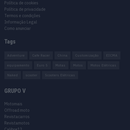
Política de cookies
Política de privacidade
Termos e condições
Informação Legal
Como anunciar
Tags
Adventure
Cafe Racer
China
Customização
EICMA
equipamento
Euro 5
Motas
Motos
Motos Elétricas
Naked
scooter
Scooters Elétricas
GRUPO V
Motomais
Offroad moto
Revistacarros
Revistamotos
Calibre12