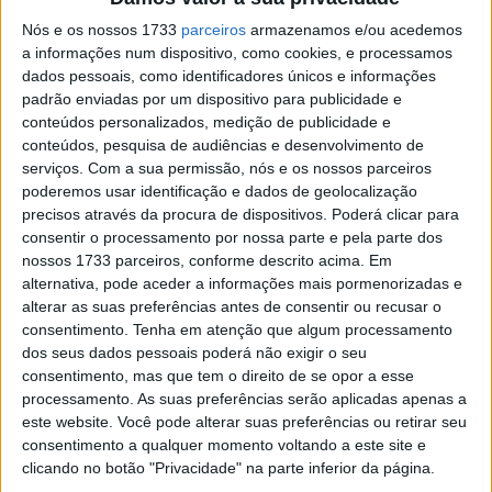
Nós e os nossos 1733
parceiros
armazenamos e/ou acedemos
a informações num dispositivo, como cookies, e processamos
dados pessoais, como identificadores únicos e informações
padrão enviadas por um dispositivo para publicidade e
conteúdos personalizados, medição de publicidade e
conteúdos, pesquisa de audiências e desenvolvimento de
serviços.
Com a sua permissão, nós e os nossos parceiros
poderemos usar identificação e dados de geolocalização
precisos através da procura de dispositivos. Poderá clicar para
consentir o processamento por nossa parte e pela parte dos
E ainda bem que a Voge o fez, porque esta 625R
nossos 1733 parceiros, conforme descrito acima. Em
surpreendeu-nos em diversos aspectos. No entanto, não
alternativa, pode aceder a informações mais pormenorizadas e
tem tarefa fácil porque está a pisar terrenos férteis para
alterar as suas preferências antes de consentir ou recusar o
a concorrência, onde figuram nomes de peso como a
consentimento.
Tenha em atenção que algum processamento
dos seus dados pessoais poderá não exigir o seu
Kawasaki Z650, Moto Morini Seimmezzo 650 STR, QJ
consentimento, mas que tem o direito de se opor a esse
Motor SRK 600, Suzuki GSX-8S ou a Yamaha MT-07.
processamento. As suas preferências serão aplicadas apenas a
Missão impossível? Claro que não e explico por quê…
este website. Você pode alterar suas preferências ou retirar seu
consentimento a qualquer momento voltando a este site e
clicando no botão "Privacidade" na parte inferior da página.