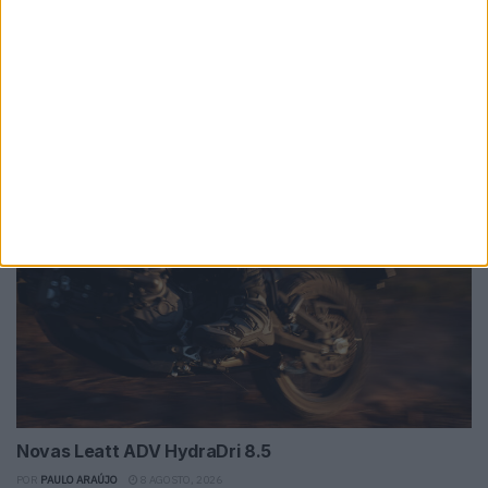
Bultaco Rally GT 300 revelada
POR
PAULO ARAÚJO
8 AGOSTO, 2026
Novas Leatt ADV HydraDri 8.5
POR
PAULO ARAÚJO
8 AGOSTO, 2026