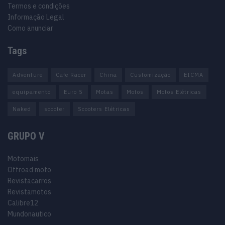
Termos e condições
Informação Legal
Como anunciar
Tags
Adventure
Cafe Racer
China
Customização
EICMA
equipamento
Euro 5
Motas
Motos
Motos Elétricas
Naked
scooter
Scooters Elétricas
GRUPO V
Motomais
Offroad moto
Revistacarros
Revistamotos
Calibre12
Mundonautico