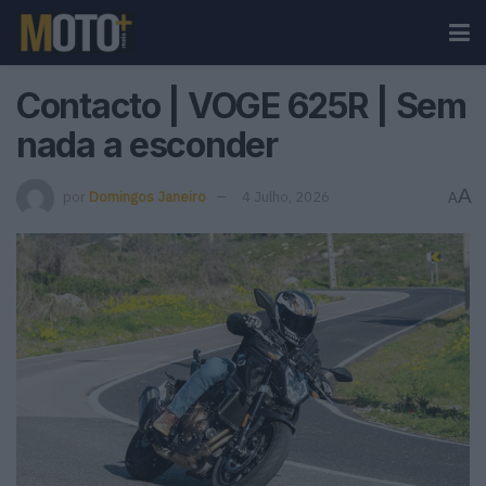
Contacto | VOGE 625R | Sem
nada a esconder
A
por
Domingos Janeiro
4 Julho, 2026
A