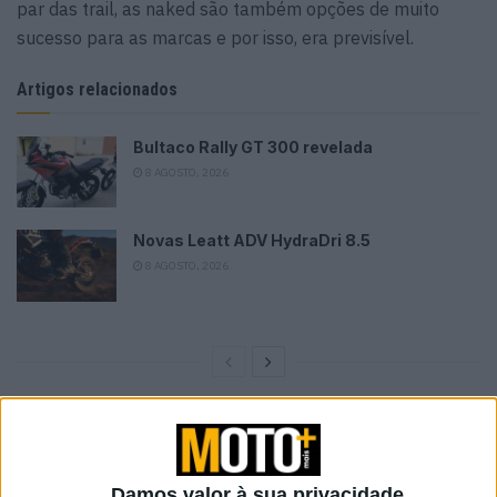
par das trail, as naked são também opções de muito
sucesso para as marcas e por isso, era previsível.
Artigos relacionados
Bultaco Rally GT 300 revelada
8 AGOSTO, 2026
Novas Leatt ADV HydraDri 8.5
8 AGOSTO, 2026
Damos valor à sua privacidade