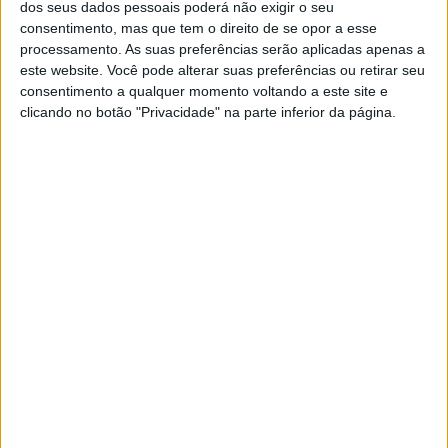
dos seus dados pessoais poderá não exigir o seu
consentimento, mas que tem o direito de se opor a esse
processamento. As suas preferências serão aplicadas apenas a
este website. Você pode alterar suas preferências ou retirar seu
consentimento a qualquer momento voltando a este site e
clicando no botão "Privacidade" na parte inferior da página.
Na base deste modelo está um motor bicilíndrico em V
com provas mais do que dadas. Desde 1999 foram
produzidos mais de 500.000 motores, que foram sendo
melhorados ao longo dos anos, mas a base é esta! Para
estar montado neste modelo teve de passar a cumprir as
normas Euro5+, por isso é de esperar que num futuro
bem próximo a Suzuki possa lançar mais modelos com
este V-Twin, que debita cerca de 72 cv de potência e
revela um binário máximo de 64 Nm, mas mais do que
números este motor revela uma série de melhorias para