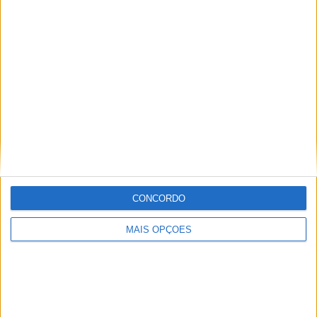
ferramenta) e esta SV-7GX vem equipada com pneus
Pirelli Angel GT II, borrachas sport-turismo de elevada
qualidade. Os assentos foram cuidadosamente
estudados e o capítulo da iluminação também não foi
esquecido, assim como o da instrumentação, com muitas
informações e conectividade.
CONCORDO
MAIS OPÇÕES