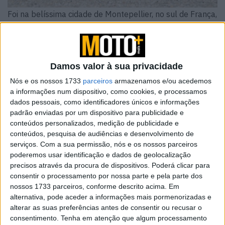
Foi na belíssima cidade de Montepellier, no sul de França,
que a
Suzuki
apresentou à imprensa de todo o mundo a
Suzuki SV-7GX, uma crossover muito aguardada.
Mostrada pela primeira vez ao vivo na EICMA, o famoso
Damos valor à sua privacidade
Salão de Milão, em 2025, desde logo a SV-7GX
despertou bastante curiosidade, mesmo se não trouxe
Nós e os nossos 1733
parceiros
armazenamos e/ou acedemos
a informações num dispositivo, como cookies, e processamos
tecnologias completamente novas para o segmento.
dados pessoais, como identificadores únicos e informações
Revelou sim, desde o início, linhas bastante harmoniosas
padrão enviadas por um dispositivo para publicidade e
que de imediato fazem lembrar a crossover maior da
conteúdos personalizados, medição de publicidade e
marca, a GSX-S1000 GX, assim como um motor mais do
conteúdos, pesquisa de audiências e desenvolvimento de
que comprovado e uma série de atributos com o intuito
serviços.
Com a sua permissão, nós e os nossos parceiros
poderemos usar identificação e dados de geolocalização
de tornar a condução fácil e divertida, na cidade ou em
precisos através da procura de dispositivos. Poderá clicar para
estrada.
consentir o processamento por nossa parte e pela parte dos
nossos 1733 parceiros, conforme descrito acima. Em
alternativa, pode aceder a informações mais pormenorizadas e
alterar as suas preferências antes de consentir ou recusar o
consentimento.
Tenha em atenção que algum processamento