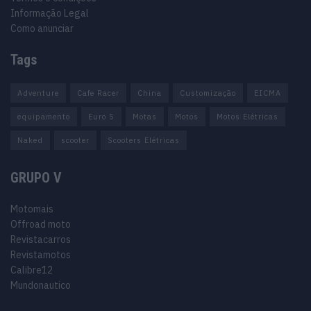
Informação Legal
Como anunciar
Tags
Adventure
Cafe Racer
China
Customização
EICMA
equipamento
Euro 5
Motas
Motos
Motos Elétricas
Naked
scooter
Scooters Elétricas
GRUPO V
Motomais
Offroad moto
Revistacarros
Revistamotos
Calibre12
Mundonautico