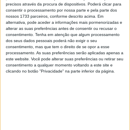
precisos através da procura de dispositivos. Poderá clicar para
consentir o processamento por nossa parte e pela parte dos
Para o teste completo poderão consultar o seguinte link:
nossos 1733 parceiros, conforme descrito acima. Em
alternativa, pode aceder a informações mais pormenorizadas e
Artigos relacionados
alterar as suas preferências antes de consentir ou recusar o
consentimento.
Tenha em atenção que algum processamento
dos seus dados pessoais poderá não exigir o seu
Contacto | BMW R80 GS ‘Cafeína
consentimento, mas que tem o direito de se opor a esse
Motorcycles’ | Recriar uma lenda
processamento. As suas preferências serão aplicadas apenas a
28 JULHO, 2026
este website. Você pode alterar suas preferências ou retirar seu
consentimento a qualquer momento voltando a este site e
Contacto | Triumph Scrambler 900 /
clicando no botão "Privacidade" na parte inferior da página.
Bonneville T100 | Estilo e mais tecnologia
27 JULHO, 2026