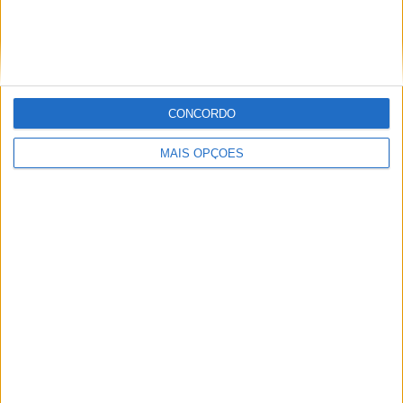
Contacto | BMW R80 GS ‘Cafeína
Motorcycles’ | Recriar uma lenda
POR
PAULO ARAÚJO
28 JULHO, 2026
CONCORDO
MAIS OPÇÕES
Contacto | Triumph Scrambler 900 / Bonneville T100 |
Estilo e mais tecnologia
POR
PAULO ARAÚJO
27 JULHO, 2026