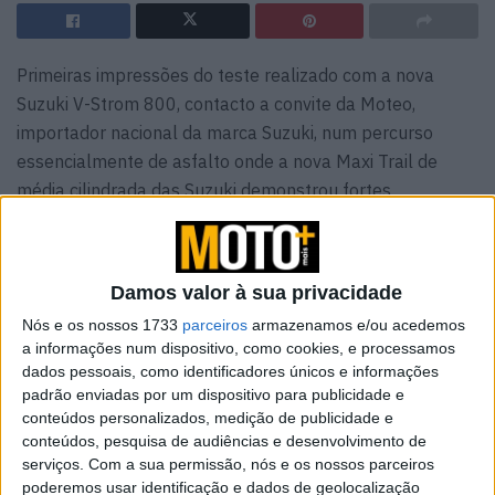
Primeiras impressões do teste realizado com a nova
Suzuki V-Strom 800, contacto a convite da Moteo,
importador nacional da marca Suzuki, num percurso
essencialmente de asfalto onde a nova Maxi Trail de
média cilindrada das Suzuki demonstrou fortes
argumentos para disputar a liderança no seu segmento.
Damos valor à sua privacidade
Nós e os nossos 1733
parceiros
armazenamos e/ou acedemos
a informações num dispositivo, como cookies, e processamos
dados pessoais, como identificadores únicos e informações
padrão enviadas por um dispositivo para publicidade e
conteúdos personalizados, medição de publicidade e
conteúdos, pesquisa de audiências e desenvolvimento de
serviços.
Com a sua permissão, nós e os nossos parceiros
poderemos usar identificação e dados de geolocalização