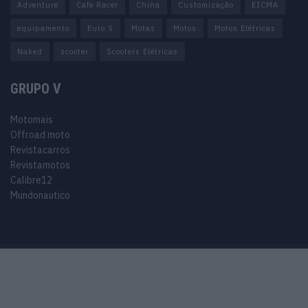
Adventure
Cafe Racer
China
Customização
EICMA
equipamento
Euro 5
Motas
Motos
Motos Elétricas
Naked
scooter
Scooters Elétricas
GRUPO V
Motomais
Offroad moto
Revistacarros
Revistamotos
Calibre12
Mundonautico
Purchase Now
Features
Demo
Support
© 2024 Motomais copyright