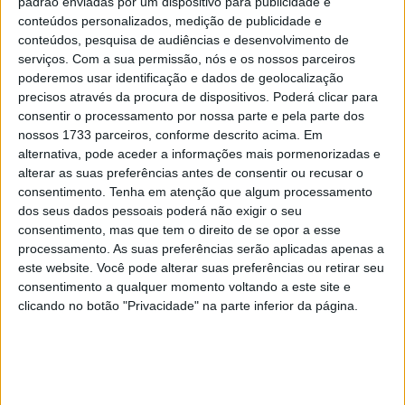
padrão enviadas por um dispositivo para publicidade e
conteúdos personalizados, medição de publicidade e
conteúdos, pesquisa de audiências e desenvolvimento de
GRANDES NOVIDADES
serviços.
Com a sua permissão, nós e os nossos parceiros
Como já fomos desvendado nas primeiras linhas, a mais
poderemos usar identificação e dados de geolocalização
precisos através da procura de dispositivos. Poderá clicar para
recente descendente das Tiger encara o futuro com a
consentir o processamento por nossa parte e pela parte dos
mesma determinação com que as anteriores gerações
nossos 1733 parceiros, conforme descrito acima. Em
viveram o passado, com o intuito de continuar o legado
alternativa, pode aceder a informações mais pormenorizadas e
deste que é um dos modelos com mais carisma da gama
alterar as suas preferências antes de consentir ou recusar o
consentimento.
Tenha em atenção que algum processamento
inglesa e uma das “crossover” mais influentes de
dos seus dados pessoais poderá não exigir o seu
sempre. Para isso, a Triumph investiu muito tempo e
consentimento, mas que tem o direito de se opor a esse
recursos neste modelo, começando pelo motor, que
processamento. As suas preferências serão aplicadas apenas a
passa a ser um tricilíndrico de 800 cc, com 115 cv de
este website. Você pode alterar suas preferências ou retirar seu
consentimento a qualquer momento voltando a este site e
potência às 10 750 rpm, com 90% do binário disponível
clicando no botão "Privacidade" na parte inferior da página.
em toda a faixa média de rotação, com um pico máximo
às 84 Nm às 8500 rpm. Porque nem só de potência vive
uma moto, também na ciclística as melhorias que lhe
foram incutidas revelam–se muito acertadas, como é o