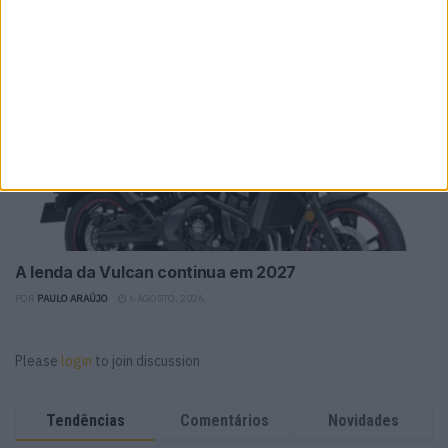
A lenda da Vulcan continua em 2027
POR
PAULO ARAÚJO
6 AGOSTO, 2026
Please
login
to join discussion
Tendências
Comentários
Novidades