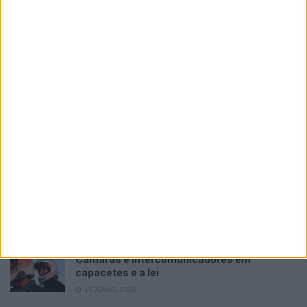
Criação louca com motor Viper V10 vai a leilão
POR
PAULO ARAÚJO
29 JUNHO, 2026
Please
login
to join discussion
Tendências
Comentários
Novidades
KTM muda oficialmente de nome
15 JANEIRO, 2026
Top 10 – As dez melhores protagonistas da
categoria Moto 125
10 MARÇO, 2023
Câmaras e intercomunicadores em
capacetes e a lei
16 JUNHO, 2026