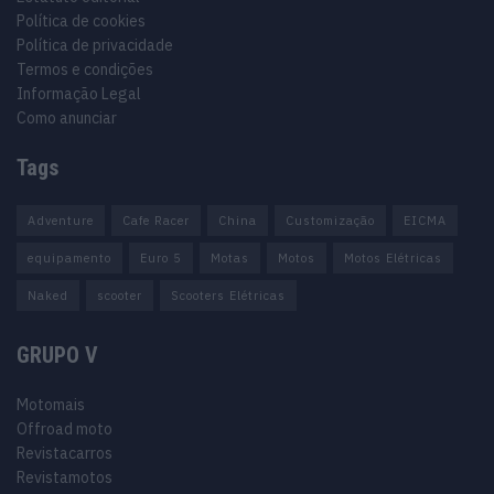
Política de cookies
Política de privacidade
Termos e condições
Informação Legal
Como anunciar
Tags
Adventure
Cafe Racer
China
Customização
EICMA
equipamento
Euro 5
Motas
Motos
Motos Elétricas
Naked
scooter
Scooters Elétricas
GRUPO V
Motomais
Offroad moto
Revistacarros
Revistamotos