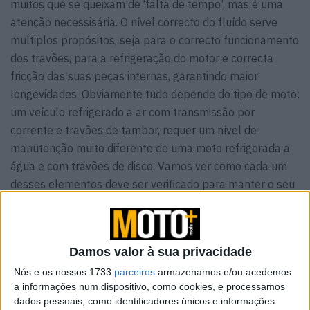
muitos que se queixam de ‘falta de tempo’, mas é uma
atenção necessisária. O nível correcto do fluído serve
multiplos propósitos, seja para o correcto funcionamento
dos travões, para a refrigeração do motor e correcta
fricção das suas peças internas, garantindo maior
longevidades. Obviamente tudo depende do tipo de moto:
um veículo refrigerado a ar com transmissão por
corrente e travões de tambor, requer um nível de
manutenção muito diferente de uma moto refrigerada a
água e com travões de disco. Vamos ver como cada um
desses elementos deve ser verificado para manter o seu
veículo sempre eficiente.
1. Óleo de motor
Damos valor à sua privacidade
Nós e os nossos 1733
parceiros
armazenamos e/ou acedemos
a informações num dispositivo, como cookies, e processamos
dados pessoais, como identificadores únicos e informações