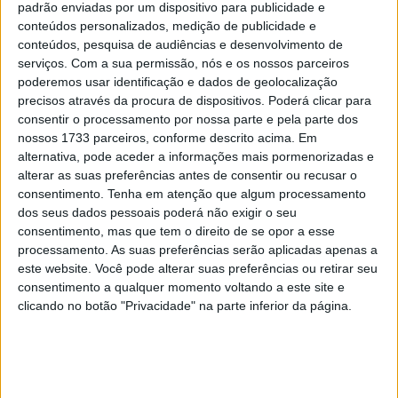
padrão enviadas por um dispositivo para publicidade e
conteúdos personalizados, medição de publicidade e
conteúdos, pesquisa de audiências e desenvolvimento de
serviços.
Com a sua permissão, nós e os nossos parceiros
poderemos usar identificação e dados de geolocalização
precisos através da procura de dispositivos. Poderá clicar para
consentir o processamento por nossa parte e pela parte dos
nossos 1733 parceiros, conforme descrito acima. Em
alternativa, pode aceder a informações mais pormenorizadas e
Todo motor deve necessariamente ser lubrificado para
alterar as suas preferências antes de consentir ou recusar o
funcionar. O óleo do motor cuida disso evitando o atrito e
consentimento.
Tenha em atenção que algum processamento
o desgaste das peças móveis (eixos, pistões…) e
dos seus dados pessoais poderá não exigir o seu
geralmente é armazenado no cárter do motor .
consentimento, mas que tem o direito de se opor a esse
processamento. As suas preferências serão aplicadas apenas a
Na grande maioria dos modelos de motos do mercado, o
este website. Você pode alterar suas preferências ou retirar seu
consentimento a qualquer momento voltando a este site e
nível do óleo é verificado através de uma vigia localizada
clicando no botão "Privacidade" na parte inferior da página.
num dos lados do cárter, enquanto nas motos mais
antigas encontramos a clássica vareta graduada como
nos motores de automóveis.