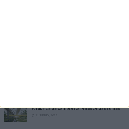
Please
login
to join discussion
Tendências
Comentários
Novidades
KTM muda oficialmente de nome
15 JANEIRO, 2026
Top 10 – As dez melhores protagonistas da
categoria Moto 125
10 MARÇO, 2023
Câmaras e intercomunicadores em
capacetes e a lei
16 JUNHO, 2026
A fábrica da Lambretta renasce das ruínas
21 JUNHO, 2026