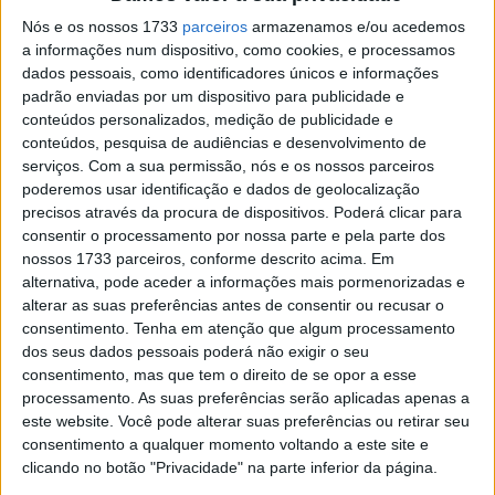
Vem aí o 42º Passeio de Antigas de Sintra
Nós e os nossos 1733
parceiros
armazenamos e/ou acedemos
a informações num dispositivo, como cookies, e processamos
7 AGOSTO, 2026
dados pessoais, como identificadores únicos e informações
padrão enviadas por um dispositivo para publicidade e
Amazigh Raid 2027 – a experiência
conteúdos personalizados, medição de publicidade e
definitiva em Marrocos
conteúdos, pesquisa de audiências e desenvolvimento de
serviços.
Com a sua permissão, nós e os nossos parceiros
7 AGOSTO, 2026
poderemos usar identificação e dados de geolocalização
precisos através da procura de dispositivos. Poderá clicar para
consentir o processamento por nossa parte e pela parte dos
nossos 1733 parceiros, conforme descrito acima. Em
alternativa, pode aceder a informações mais pormenorizadas e
alterar as suas preferências antes de consentir ou recusar o
O cansaço produz uma diminuição no nosso desempenho
consentimento.
Tenha em atenção que algum processamento
físico e mental. Se vamos arrancar para uma viagem
dos seus dados pessoais poderá não exigir o seu
longa, deve fazer parte do plano, a nossa condição física.
consentimento, mas que tem o direito de se opor a esse
processamento. As suas preferências serão aplicadas apenas a
Com a maior antecedência possível à nossa viagem, a
este website. Você pode alterar suas preferências ou retirar seu
preparação física deve ser intensificada, pois vai ajudar
consentimento a qualquer momento voltando a este site e
bastante a lidar com o desgaste físico na condução da
clicando no botão "Privacidade" na parte inferior da página.
moto.