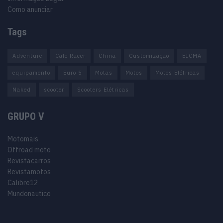
Como anunciar
Tags
Adventure
Cafe Racer
China
Customização
EICMA
equipamento
Euro 5
Motas
Motos
Motos Elétricas
Naked
scooter
Scooters Elétricas
GRUPO V
Motomais
Offroad moto
Revistacarros
Revistamotos
Calibre12
Mundonautico