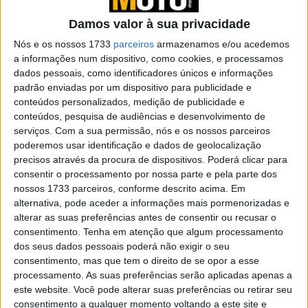
Damos valor à sua privacidade
Nós e os nossos 1733
parceiros
armazenamos e/ou acedemos
a informações num dispositivo, como cookies, e processamos
dados pessoais, como identificadores únicos e informações
padrão enviadas por um dispositivo para publicidade e
conteúdos personalizados, medição de publicidade e
Dia 1 (Lisboa – Mérida) A rota que nunca cansa
conteúdos, pesquisa de audiências e desenvolvimento de
Saí cedo, ainda a cidade acordava, por volta das oito da
serviços.
Com a sua permissão, nós e os nossos parceiros
manhã. O plano era simples: seguir sempre pelas
poderemos usar identificação e dados de geolocalização
nacionais até Badajoz, usando a velha N4, estrada que,
precisos através da procura de dispositivos. Poderá clicar para
consentir o processamento por nossa parte e pela parte dos
pela minha conta, já devo ter cruzado dezenas de vezes.
nossos 1733 parceiros, conforme descrito acima. Em
Há qualquer coisa de especial nestas rotas antigas. Não
alternativa, pode aceder a informações mais pormenorizadas e
são rápidas, não são direitas, mas têm personalidade. As
alterar as suas preferências antes de consentir ou recusar o
curvas parecem guardar uma memória, as retas lembra-
consentimento.
Tenha em atenção que algum processamento
nos que a pressa é um luxo de quem não gosta
dos seus dados pessoais poderá não exigir o seu
consentimento, mas que tem o direito de se opor a esse
verdadeiramente de viajar.
processamento. As suas preferências serão aplicadas apenas a
A primeira paragem foi Montemor-o-Novo. É quase ritual:
este website. Você pode alterar suas preferências ou retirar seu
um café, um esticar das pernas, um momento para
consentimento a qualquer momento voltando a este site e