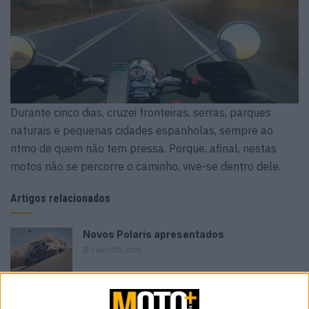
Durante cinco dias, cruzei fronteiras, serras, parques
naturais e pequenas cidades espanholas, sempre ao
ritmo de quem não tem pressa. Porque, afinal, nestas
motos não se percorre o caminho, vive-se dentro dele.
Artigos relacionados
Novos Polaris apresentados
7 AGOSTO, 2026
Vem aí o 42º Passeio de Antigas de Sintra
7 AGOSTO, 2026