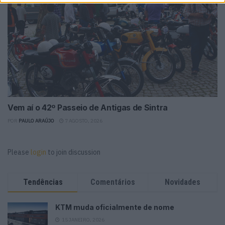
Vem aí o 42º Passeio de Antigas de Sintra
POR
PAULO ARAÚJO
7 AGOSTO, 2026
Please
login
to join discussion
Tendências
Comentários
Novidades
KTM muda oficialmente de nome
15 JANEIRO, 2026