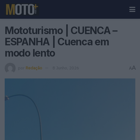
Mototurismo | CUENCA –
ESPANHA | Cuenca em
modo lento
A
por
Redação
8 Junho, 2026
A