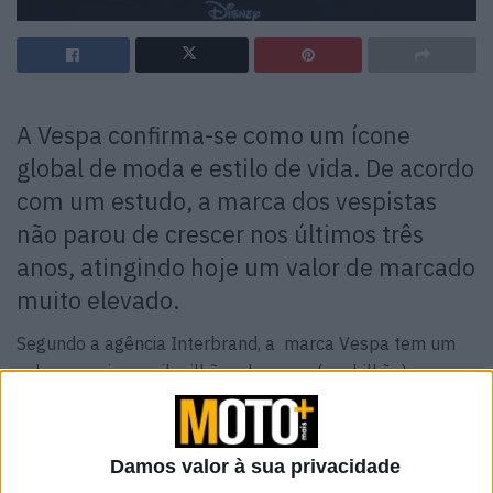
A Vespa confirma-se como um ícone
global de moda e estilo de vida. De acordo
com um estudo, a marca dos vespistas
não parou de crescer nos últimos três
anos, atingindo hoje um valor de marcado
muito elevado.
Segundo a agência Interbrand, a marca Vespa tem um
valor superior a mil milhões de euros (um bilhão),
registando um crescimento de 19% entre 2021 e 2023.
Este aumento reflete a sua presença global e o seu
apelo como símbolo de estilo e diversão. A avaliação
Damos valor à sua privacidade
baseia-se em dados financeiros e pesquisas de mercado