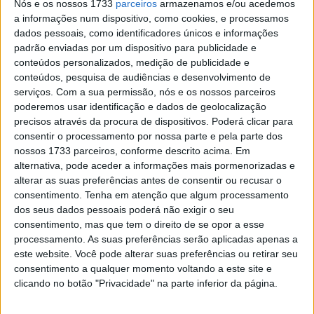
Nós e os nossos 1733
parceiros
armazenamos e/ou acedemos
em dez mercados principais, demonstrando a força
a informações num dispositivo, como cookies, e processamos
distintiva da marca em todos os aspectos quantificáveis.
dados pessoais, como identificadores únicos e informações
padrão enviadas por um dispositivo para publicidade e
conteúdos personalizados, medição de publicidade e
conteúdos, pesquisa de audiências e desenvolvimento de
serviços.
Com a sua permissão, nós e os nossos parceiros
poderemos usar identificação e dados de geolocalização
precisos através da procura de dispositivos. Poderá clicar para
consentir o processamento por nossa parte e pela parte dos
nossos 1733 parceiros, conforme descrito acima. Em
alternativa, pode aceder a informações mais pormenorizadas e
alterar as suas preferências antes de consentir ou recusar o
consentimento.
Tenha em atenção que algum processamento
dos seus dados pessoais poderá não exigir o seu
consentimento, mas que tem o direito de se opor a esse
A Vespa reforçou a sua posição nos mercados europeus
processamento. As suas preferências serão aplicadas apenas a
este website. Você pode alterar suas preferências ou retirar seu
e registou um crescimento significativo nos Estados
consentimento a qualquer momento voltando a este site e
Unidos e na Ásia, especialmente na Indonésia, onde o
clicando no botão "Privacidade" na parte inferior da página.
Grupo Piaggio inaugurou uma nova fábrica.