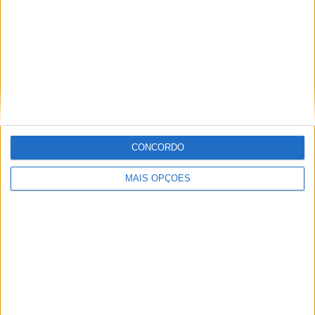
CONCORDO
Tags:
Estudo de mercado
Grupo Piaggio
Marca Vespa
MAIS OPÇÕES
Matteo Colaninno
Michele Colaninno
Redação