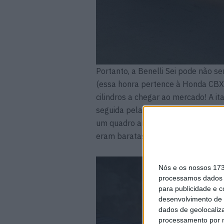
Portanto, a Benelli Sei pode não se
(essa honra pertence à Honda CBX),
cilindros a chegar ao mercado! A ita
seguida pela redesenhada 900 Sei
um quadro angular. Apenas 2.000 u
eram baratas!
Nós e os nossos 17
processamos dados p
para publicidade e 
desenvolvimento de 
dados de geolocaliza
processamento por n