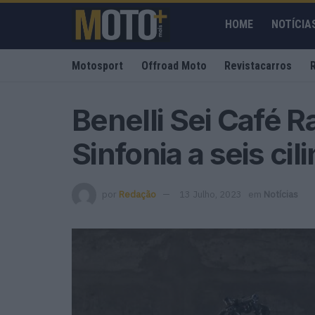
HOME
NOTÍCIA
Motosport
Offroad Moto
Revistacarros
Benelli Sei Café R
Sinfonia a seis cil
por
Redação
13 Julho, 2023
em
Notícias