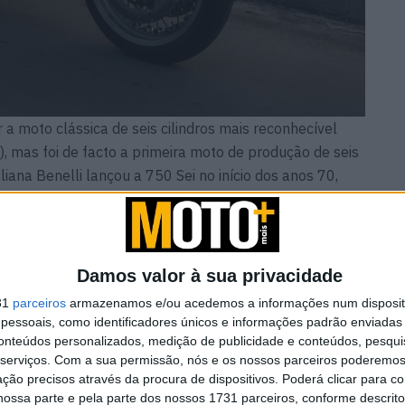
r a moto clássica de seis cilindros mais reconhecível
 mas foi de facto a primeira moto de produção de seis
liana Benelli lançou a 750 Sei no início dos anos 70,
 em 1979, que ostentava uma potência de 80 cv com
nidades da Benelli 900 Sei foram produzidas, e não
Damos valor à sua privacidade
31
parceiros
armazenamos e/ou acedemos a informações num dispositi
essoais, como identificadores únicos e informações padrão enviadas 
conteúdos personalizados, medição de publicidade e conteúdos, pesqui
serviços.
Com a sua permissão, nós e os nossos parceiros poderemos 
ção precisos através da procura de dispositivos. Poderá clicar para co
ossa parte e pela parte dos nossos 1731 parceiros, conforme descrit