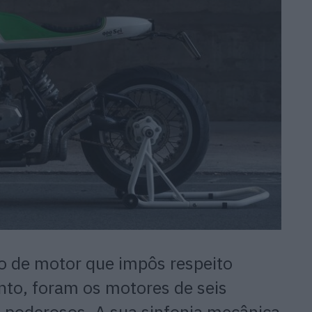
o de motor que impôs respeito
nto, foram os motores de seis
e poderosos. A sua sinfonia mecânica