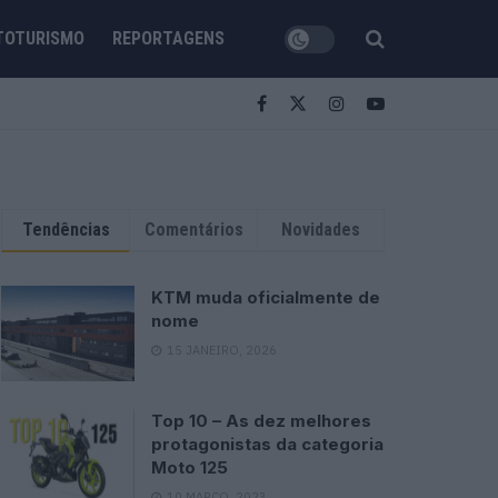
TOTURISMO
REPORTAGENS
Tendências
Comentários
Novidades
KTM muda oficialmente de
nome
15 JANEIRO, 2026
Top 10 – As dez melhores
protagonistas da categoria
Moto 125
10 MARÇO, 2023