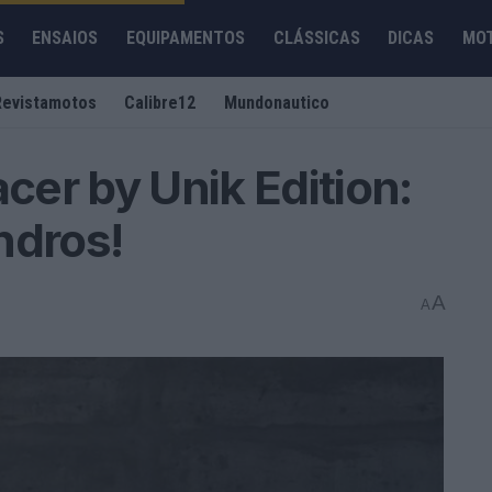
S
ENSAIOS
EQUIPAMENTOS
CLÁSSICAS
DICAS
MO
Revistamotos
Calibre12
Mundonautico
acer by Unik Edition:
indros!
A
A