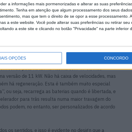
eder a informações mais pormenorizadas e alterar as suas preferência
timento.
Tenha em atenção que algum processamento dos seus dados
nsentimento, mas que tem o direito de se opor a esse processamento. A
as a este website. Você pode alterar suas preferências ou retirar seu
tando a este site e clicando no botão "Privacidade" na parte inferior 
AIS OPÇÕES
CONCORDO
nvolvido pela Rotax na Áustria com 47 cv, mas
a versão de 11 kW. Não há caixa de velocidades, mas
mbém há regeneração. Esta é também muito especial
, ou seja, recarrega as baterias quando é libertada, e
 acelerador para trás resulta numa maior travagem do
dos podem, no entanto, ser personalizados de acordo
dos os sentidos, e isso é evidente no design que a