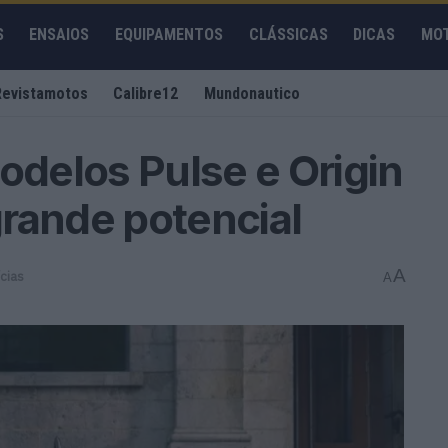
S
ENSAIOS
EQUIPAMENTOS
CLÁSSICAS
DICAS
MO
Revistamotos
Calibre12
Mundonautico
delos Pulse e Origin
rande potencial
A
cias
A