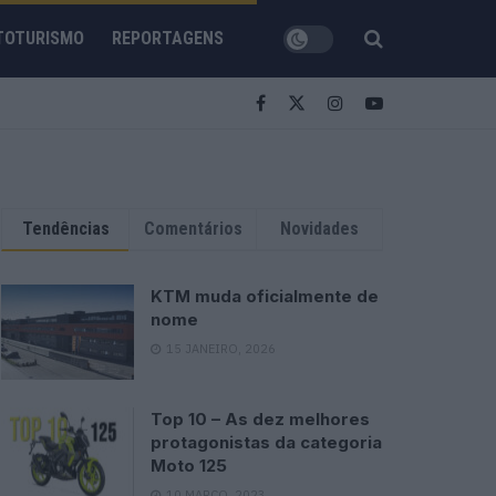
TOTURISMO
REPORTAGENS
Tendências
Comentários
Novidades
KTM muda oficialmente de
nome
15 JANEIRO, 2026
Top 10 – As dez melhores
protagonistas da categoria
Moto 125
10 MARÇO, 2023