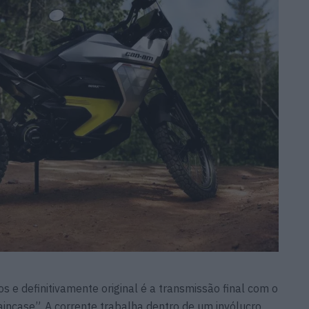
e definitivamente original é a transmissão final com o
ncase”. A corrente trabalha dentro de um invólucro