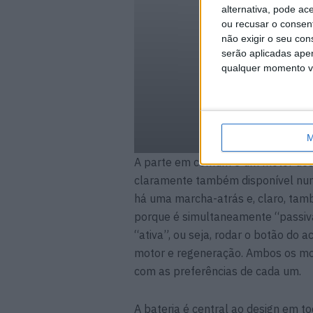
alternativa, pode ac
ou recusar o consen
não exigir o seu co
serão aplicadas apen
qualquer momento vol
M
A parte em comum é um motor dese
claramente também disponível num
há uma marcha-atrás e, claro, ta
porque é simultaneamente “passiva”
“ativa”, ou seja, rodar o botão do
motor e regeneração. Ambos os mo
com as preferências de cada um.
A bateria é central ao design em to