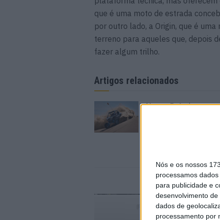
plataforma técnica, mas oferecem d
que é uma moto de estrada concebid
por outro lado, a Origin, que é um
terreno para aqueles que, depois d
fazer algum trilho.
Artigos relacionados
Novos Polaris apres
7 AGOSTO, 2026
Nós e os nossos 17
processamos dados p
para publicidade e 
desenvolvimento de 
dados de geolocaliza
Fonte:https://www.moto.it
processamento por n