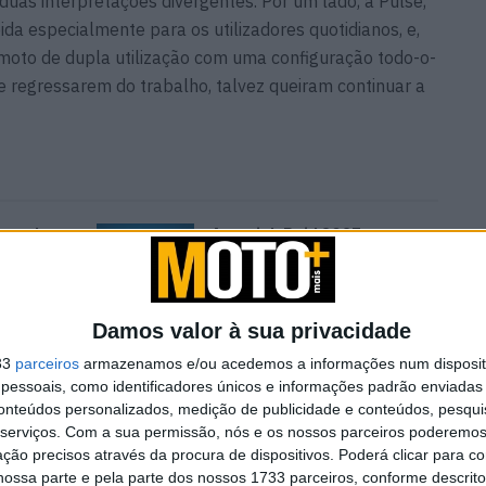
uas interpretações divergentes. Por um lado, a Pulse,
a especialmente para os utilizadores quotidianos, e,
a moto de dupla utilização com uma configuração todo-o-
e regressarem do trabalho, talvez queiram continuar a
entados
Amazigh Raid 2027 – a
experiência definitiva em
Marrocos
7 AGOSTO, 2026
Damos valor à sua privacidade
33
parceiros
armazenamos e/ou acedemos a informações num dispositi
essoais, como identificadores únicos e informações padrão enviadas 
conteúdos personalizados, medição de publicidade e conteúdos, pesqui
serviços.
Com a sua permissão, nós e os nossos parceiros poderemos 
ção precisos através da procura de dispositivos. Poderá clicar para co
Fonte:https://www.moto.it
ossa parte e pela parte dos nossos 1733 parceiros, conforme descrit