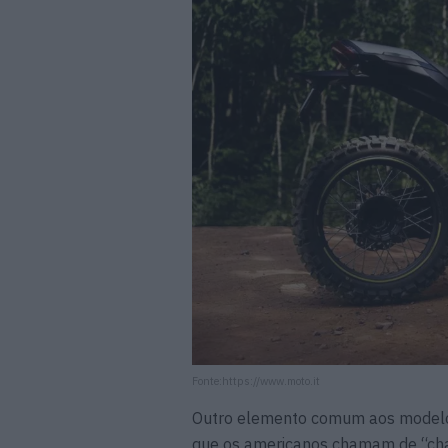
Fonte:https://www.moto.it
Outro elemento comum aos modelos 
que os americanos chamam de “chai