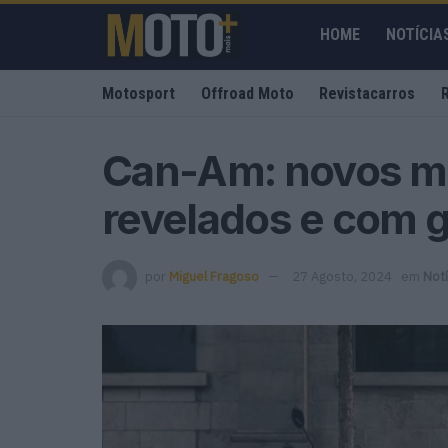
HOME
NOTÍCIA
Motosport
Offroad Moto
Revistacarros
Can-Am: novos mo
revelados e com g
por
Miguel Fragoso
27 Agosto, 2024
em
Notí