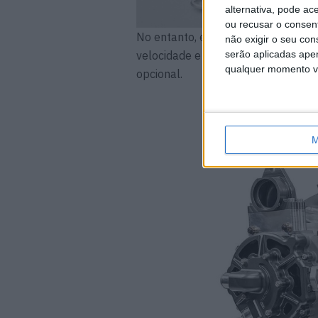
alternativa, pode ac
ou recusar o consen
No entanto, este novo motor pesa 
não exigir o seu co
velocidade e a embraiaagem o valor
serão aplicadas apen
qualquer momento vol
opcional.
1,68 cav
M