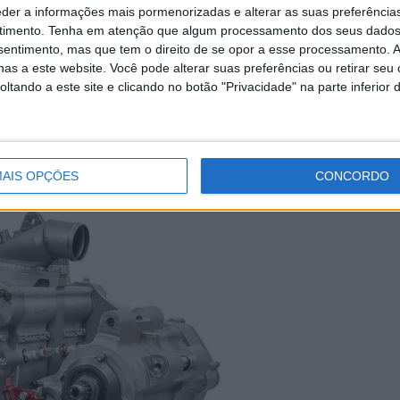
eder a informações mais pormenorizadas e alterar as suas preferência
timento.
Tenha em atenção que algum processamento dos seus dados
apenas 24 quilos; se lhe somarmos a caixa de
nsentimento, mas que tem o direito de se opor a esse processamento. A
 sobe para 43 quilos. O sistema de arranque elétrico é
as a este website. Você pode alterar suas preferências ou retirar seu
tando a este site e clicando no botão "Privacidade" na parte inferior 
alos por cada quilo!
AIS OPÇÕES
CONCORDO