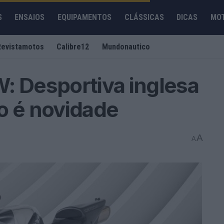
S
ENSAIOS
EQUIPAMENTOS
CLÁSSICAS
DICAS
MO
Revistamotos
Calibre12
Mundonautico
: Desportiva inglesa
o é novidade
A
A