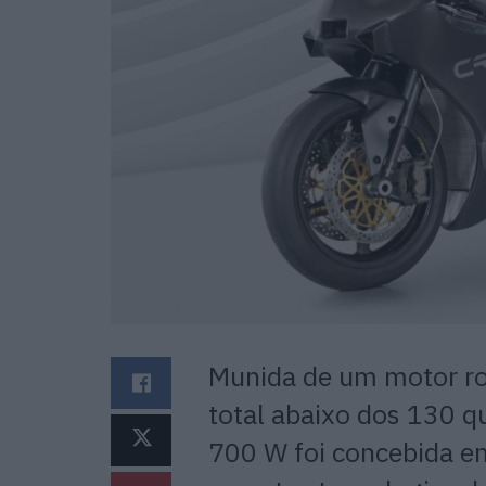
Munida de um motor ro
total abaixo dos 130 q
700 W foi concebida em