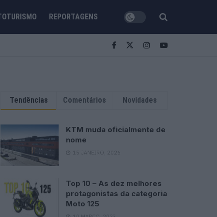
TOTURISMO
REPORTAGENS
Tendências
Comentários
Novidades
KTM muda oficialmente de
nome
15 JANEIRO, 2026
Top 10 – As dez melhores
protagonistas da categoria
Moto 125
10 MARÇO, 2023