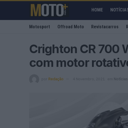
HOME
NOTÍCIA
Motosport
Offroad Moto
Revistacarros
Crighton CR 700 W
com motor rotativ
por
Redação
4 Novembro, 2021
em
Notícias