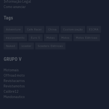
Informação Legal
Como anunciar
Tags
Adventure
Cafe Racer
China
Customização
EICMA
equipamento
Euro 5
Motas
Motos
Motos Elétricas
Naked
scooter
Scooters Elétricas
GRUPO V
Motomais
Offroad moto
Revistacarros
Revistamotos
Calibre12
Mundonautico