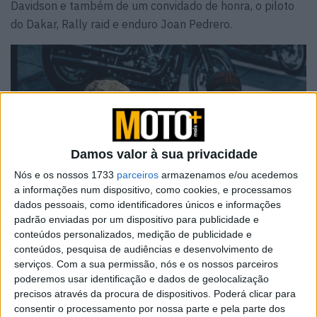
Davidson e também de um convidado de honra, o piloto
do Dakar, Rally raid e enduro Joan Pedrero.
Damos valor à sua privacidade
Nós e os nossos 1733
parceiros
armazenamos e/ou acedemos
a informações num dispositivo, como cookies, e processamos
dados pessoais, como identificadores únicos e informações
padrão enviadas por um dispositivo para publicidade e
conteúdos personalizados, medição de publicidade e
conteúdos, pesquisa de audiências e desenvolvimento de
serviços.
Com a sua permissão, nós e os nossos parceiros
Segundo Vanni:
“Estamos muito contentes de poder
poderemos usar identificação e dados de geolocalização
estar presentes no Vive la Moto, um salão de referência
precisos através da procura de dispositivos. Poderá clicar para
consentir o processamento por nossa parte e pela parte dos
em Espanha. Foi um prazer ter contado com a presença