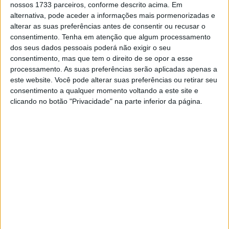
nossos 1733 parceiros, conforme descrito acima. Em
de Joan Pedrero e ouvir em primeira mão o entusiasmo
alternativa, pode aceder a informações mais pormenorizadas e
com que está a viver a experiência e as sensações aos
alterar as suas preferências antes de consentir ou recusar o
comandos de uma Pan America 1250 totalmente de
consentimento.
Tenha em atenção que algum processamento
dos seus dados pessoais poderá não exigir o seu
série”
.
consentimento, mas que tem o direito de se opor a esse
processamento. As suas preferências serão aplicadas apenas a
este website. Você pode alterar suas preferências ou retirar seu
consentimento a qualquer momento voltando a este site e
clicando no botão "Privacidade" na parte inferior da página.
Entre os modelos que estão no stand destacam-se as
novas Street Glide ST, Road Glide ST e Low Rider ST. As