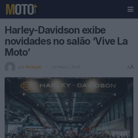
Harley-Davidson exibe
novidades no salão ‘Vive La
Moto’
A
por
Redação
10 Março, 2023
A