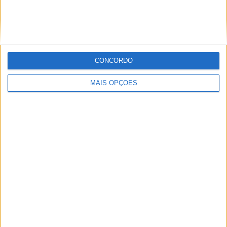
recentes novidades da sua linha de roupa casual e
equipamento técnico para o condutor. A Harley-Davidson
trabalha para satisfazer todas as exigentes expetativas
de proteção, versatilidade e mobilidade, sem
CONCORDO
comprometer o estilo.
MAIS OPÇÕES
Novidades em projetos e serviços