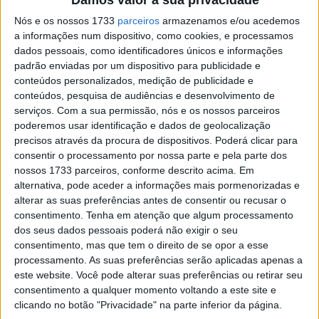
Damos valor à sua privacidade
aceitar o desafio de participar na competição off-road da
Nós e os nossos 1733
parceiros
armazenamos e/ou acedemos
região espanhola de Teruel.
a informações num dispositivo, como cookies, e processamos
dados pessoais, como identificadores únicos e informações
padrão enviadas por um dispositivo para publicidade e
conteúdos personalizados, medição de publicidade e
conteúdos, pesquisa de audiências e desenvolvimento de
serviços.
Com a sua permissão, nós e os nossos parceiros
poderemos usar identificação e dados de geolocalização
precisos através da procura de dispositivos. Poderá clicar para
consentir o processamento por nossa parte e pela parte dos
nossos 1733 parceiros, conforme descrito acima. Em
alternativa, pode aceder a informações mais pormenorizadas e
alterar as suas preferências antes de consentir ou recusar o
consentimento.
Tenha em atenção que algum processamento
dos seus dados pessoais poderá não exigir o seu
consentimento, mas que tem o direito de se opor a esse
processamento. As suas preferências serão aplicadas apenas a
este website. Você pode alterar suas preferências ou retirar seu
consentimento a qualquer momento voltando a este site e
clicando no botão "Privacidade" na parte inferior da página.