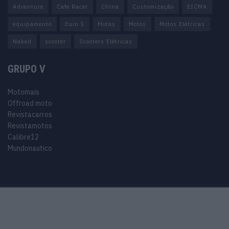
Adventure
Cafe Racer
China
Customização
EICMA
equipamento
Euro 5
Motas
Motos
Motos Elétricas
Naked
scooter
Scooters Elétricas
GRUPO V
Motomais
Offroad moto
Revistacarros
Revistamotos
Calibre12
Mundonautico
Purchase Now
Features
Demo
Support
© 2024 Motomais copyright