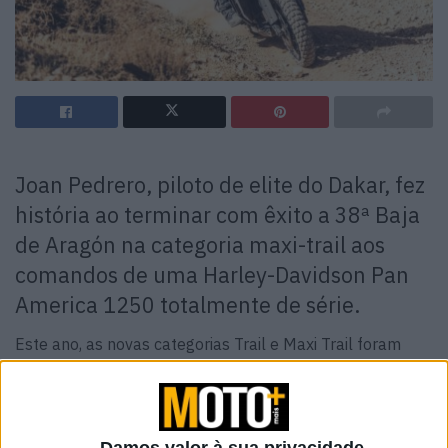
Joan Pedrero, piloto de elite do Dakar, fez
história ao terminar com êxito a 38ª Baja
de Aragón na categoria maxi-trail aos
comandos de uma Harley-Davidson Pan
America 1250 totalmente de série.
Este ano, as novas categorias Trail e Maxi Trail foram
introduzidas em resposta ao grande interesse em levar
este estilo de moto de produção de volta às competições
de rali raide. Seguindo o espírito de aventura que faz
parte do ADN da marca, a Harley-Davidson decidiu