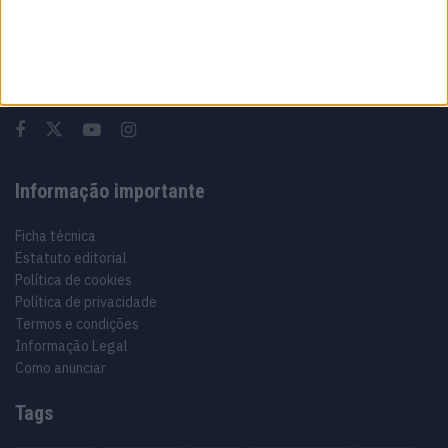
Sobre
Especialistas em Motos, MotoGP, MXGP, Enduro, SuperBikes,
Motocross, Trial
Informação importante
Ficha técnica
Estatuto editorial
Política de cookies
Política de privacidade
Termos e condições
Informação Legal
Como anunciar
Tags