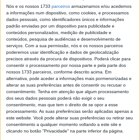
Nós e os nossos 1733
parceiros
armazenamos e/ou acedemos
muito longo mas sugestivo: XPulse 200 4V Rally Edition.
a informações num dispositivo, como cookies, e processamos
dados pessoais, como identificadores únicos e informações
padrão enviadas por um dispositivo para publicidade e
conteúdos personalizados, medição de publicidade e
conteúdos, pesquisa de audiências e desenvolvimento de
serviços.
Com a sua permissão, nós e os nossos parceiros
poderemos usar identificação e dados de geolocalização
precisos através da procura de dispositivos. Poderá clicar para
consentir o processamento por nossa parte e pela parte dos
nossos 1733 parceiros, conforme descrito acima. Em
alternativa, pode aceder a informações mais pormenorizadas e
alterar as suas preferências antes de consentir ou recusar o
consentimento.
Tenha em atenção que algum processamento
dos seus dados pessoais poderá não exigir o seu
consentimento, mas que tem o direito de se opor a esse
Baseada na ‘dual propose’ XPulse 200 4V apresentada
processamento. As suas preferências serão aplicadas apenas a
um ano antes, difere das mesma em vários aspetos. A
este website. Você pode alterar suas preferências ou retirar seu
versão Rally Edition tem forquilha e amortecedor traseiro
consentimento a qualquer momento voltando a este site e
clicando no botão "Privacidade" na parte inferior da página.
totalmente reguláveis, um curso da suspensão elevado,