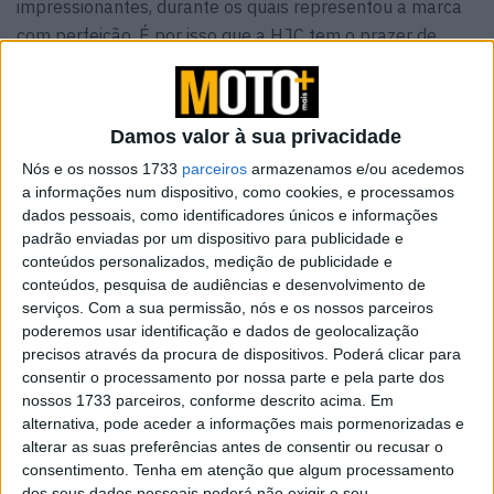
impressionantes, durante os quais representou a marca
com perfeição. É por isso que a HJC tem o prazer de
anunciar o lançamento da réplica do capacete Garrett
Gerloff HJC, um tributo à sua colaboração e conquistas
notáveis.
Damos valor à sua privacidade
Nós e os nossos 1733
parceiros
armazenamos e/ou acedemos
a informações num dispositivo, como cookies, e processamos
dados pessoais, como identificadores únicos e informações
padrão enviadas por um dispositivo para publicidade e
conteúdos personalizados, medição de publicidade e
conteúdos, pesquisa de audiências e desenvolvimento de
serviços.
Com a sua permissão, nós e os nossos parceiros
poderemos usar identificação e dados de geolocalização
precisos através da procura de dispositivos. Poderá clicar para
consentir o processamento por nossa parte e pela parte dos
nossos 1733 parceiros, conforme descrito acima. Em
alternativa, pode aceder a informações mais pormenorizadas e
alterar as suas preferências antes de consentir ou recusar o
consentimento.
Tenha em atenção que algum processamento
A réplica do capacete de Garrett apresenta o icónico
dos seus dados pessoais poderá não exigir o seu