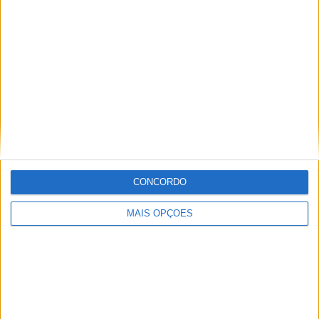
capacete será lançada em julho.
CONCORDO
MAIS OPÇÕES
DETALHES DO PRODUTO
Disponível a partir de julho de 2024
Composição do P.I.M. Plus.