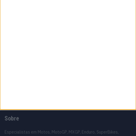
Top 10 – As dez melhores protagonistas da
categoria Moto 125
10 MARÇO, 2023
Câmaras e intercomunicadores em
capacetes e a lei
16 JUNHO, 2026
A fábrica da Lambretta renasce das ruínas
21 JUNHO, 2026
Sobre
Especialistas em Motos, MotoGP, MXGP, Enduro, SuperBikes,