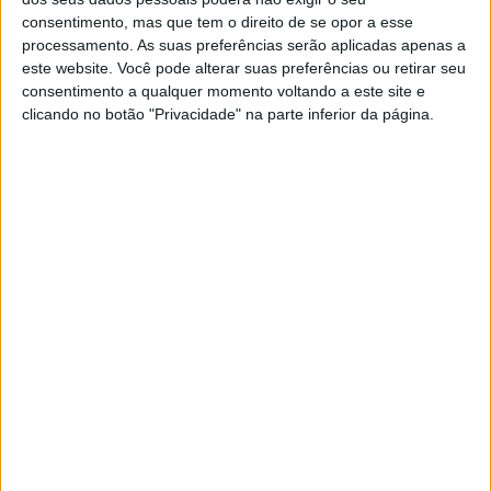
crânio Longhorn no topo, simbolizando suas raízes
consentimento, mas que tem o direito de se opor a esse
texanas. Envolto nas cores vermelho, branco e azul do
processamento. As suas preferências serão aplicadas apenas a
Lone Star State com a estrela do Texas em ambos os
este website. Você pode alterar suas preferências ou retirar seu
consentimento a qualquer momento voltando a este site e
lados, este design atraente irá chamar toda a atenção
clicando no botão "Privacidade" na parte inferior da página.
onde quer que vá. Inspirado no lendário piloto texano
Ben Spies, cuja réplica do HJC também destaca a Texas
Star, a admiração de Garrett por Ben adiciona uma
camada extra de significado a esta história notável.