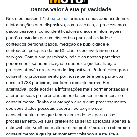
Sim, após descontinuar as suas vendas em 2021, a
Damos valor à sua privacidade
Kawasaki venderá as duas Ninja H2 nos Estados Unidos
Nós e os nossos 1733
parceiros
armazenamos e/ou acedemos
e também na Europa, embora por encomenda e sob
a informações num dispositivo, como cookies, e processamos
algumas condições mais específicas: a versão “de rua”
dados pessoais, como identificadores únicos e informações
com os seus 231 cv e a imponente Ninja H2R para as
padrão enviadas por um dispositivo para publicidade e
conteúdos personalizados, medição de publicidade e
pistas (sem luzes nem placa), que desenvolve
conteúdos, pesquisa de audiências e desenvolvimento de
impressionantes 326 cv em movimento graças ao Ram
serviços.
Com a sua permissão, nós e os nossos parceiros
Air (e “apenas” 310 cv parado).
poderemos usar identificação e dados de geolocalização
precisos através da procura de dispositivos. Poderá clicar para
consentir o processamento por nossa parte e pela parte dos
nossos 1733 parceiros, conforme descrito acima. Em
alternativa, pode aceder a informações mais pormenorizadas e
alterar as suas preferências antes de consentir ou recusar o
consentimento.
Tenha em atenção que algum processamento
dos seus dados pessoais poderá não exigir o seu
consentimento, mas que tem o direito de se opor a esse
processamento. As suas preferências serão aplicadas apenas a
este website. Você pode alterar suas preferências ou retirar seu
consentimento a qualquer momento voltando a este site e