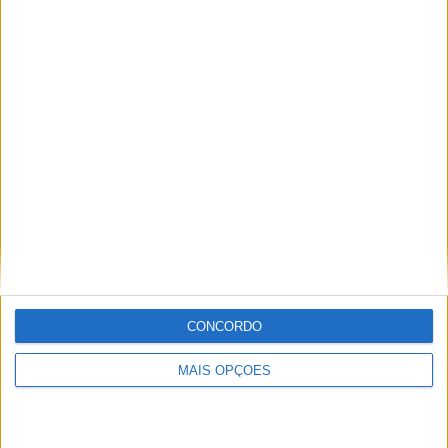
espanhola por menos de 5.000€
POR
PAULO ARAÚJO
10 AGOSTO, 2026
CONCORDO
BSA Bantam 350 com nova cor para celebrar o seu
primeiro aniversário
MAIS OPÇÕES
POR
PAULO ARAÚJO
9 AGOSTO, 2026
Please
login
to join discussion