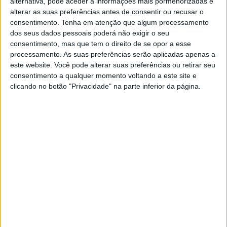
experiência da condução.
alternativa, pode aceder a informações mais pormenorizadas e
alterar as suas preferências antes de consentir ou recusar o
Esta iniciativa aberta ao público, terá lugar no Stand da
consentimento.
Tenha em atenção que algum processamento
dos seus dados pessoais poderá não exigir o seu
Kawasaki e contará com a presença especial dos pilotos
consentimento, mas que tem o direito de se opor a esse
oficiais Alex Lowes e Axel Bassani.
processamento. As suas preferências serão aplicadas apenas a
este website. Você pode alterar suas preferências ou retirar seu
Artigos relacionados
consentimento a qualquer momento voltando a este site e
clicando no botão "Privacidade" na parte inferior da página.
Rieju Coaster 407: custom automática
espanhola por menos de 5.000€
10 AGOSTO, 2026
BSA Bantam 350 com nova cor para
celebrar o seu primeiro aniversário
9 AGOSTO, 2026