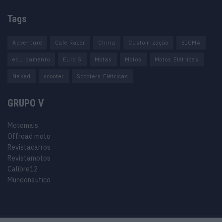
Tags
Adventure
Cafe Racer
China
Customização
EICMA
equipamento
Euro 5
Motas
Motos
Motos Elétricas
Naked
scooter
Scooters Elétricas
GRUPO V
Motomais
Offroad moto
Revistacarros
Revistamotos
Calibre12
Mundonautico