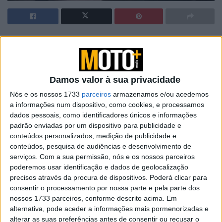
Artigos relacionados
Novos Polaris apresentados
Damos valor à sua privacidade
7 AGOSTO, 2026
Nós e os nossos 1733
parceiros
armazenamos e/ou acedemos
a informações num dispositivo, como cookies, e processamos
Amazigh Raid 2027 – a experiência
dados pessoais, como identificadores únicos e informações
definitiva em Marrocos
padrão enviadas por um dispositivo para publicidade e
7 AGOSTO, 2026
conteúdos personalizados, medição de publicidade e
conteúdos, pesquisa de audiências e desenvolvimento de
serviços.
Com a sua permissão, nós e os nossos parceiros
poderemos usar identificação e dados de geolocalização
precisos através da procura de dispositivos. Poderá clicar para
consentir o processamento por nossa parte e pela parte dos
nossos 1733 parceiros, conforme descrito acima. Em
alternativa, pode aceder a informações mais pormenorizadas e
alterar as suas preferências antes de consentir ou recusar o