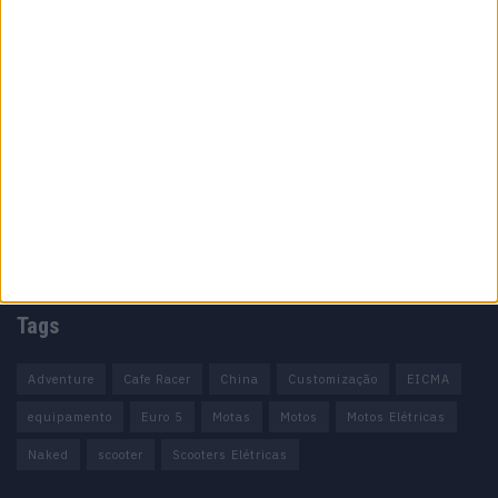
Informação importante
Ficha técnica
Estatuto editorial
Política de cookies
Política de privacidade
Termos e condições
Informação Legal
Como anunciar
Tags
Adventure
Cafe Racer
China
Customização
EICMA
equipamento
Euro 5
Motas
Motos
Motos Elétricas
Naked
scooter
Scooters Elétricas