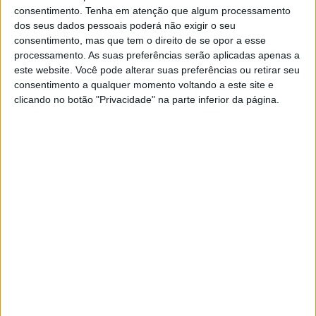
consentimento.
Tenha em atenção que algum processamento
dos seus dados pessoais poderá não exigir o seu
consentimento, mas que tem o direito de se opor a esse
processamento. As suas preferências serão aplicadas apenas a
este website. Você pode alterar suas preferências ou retirar seu
consentimento a qualquer momento voltando a este site e
clicando no botão "Privacidade" na parte inferior da página.
Tags:
Ducati Monster
Kawasaki Z900
ktm 890 duke
Naked
ready to race
the scalpel
Triumph Street Triple RS
Yamaha MT-09
Pedro Alpiarça