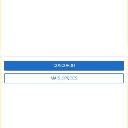
Amazigh Raid 2027 – a experiência definitiva em
Marrocos
POR
PAULO ARAÚJO
7 AGOSTO, 2026
CONCORDO
Please
login
to join discussion
MAIS OPÇÕES
Tendências
Comentários
Novidades
KTM muda oficialmente de nome
15 JANEIRO, 2026
Top 10 – As dez melhores protagonistas da