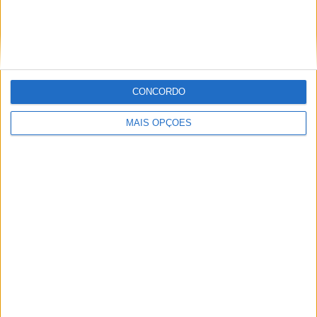
Tags:
Acordo de distribuição Kove
Comunicado oficial Kove
Kove 321 RR-S
Kove 400 RR
Kove 800X Super Adventure
Kove em Itália
Kove Moto
CONCORDO
MAIS OPÇÕES
Redação
Artigos relacionados