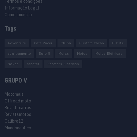
Termos e condições
Informação Legal
Como anunciar
Tags
Adventure
Cafe Racer
China
Customização
EICMA
equipamento
Euro 5
Motas
Motos
Motos Elétricas
Naked
scooter
Scooters Elétricas
GRUPO V
Motomais
Offroad moto
Revistacarros
Revistamotos
Calibre12
Mundonautico