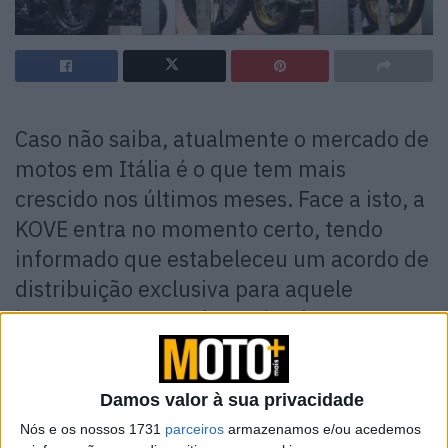
Caso não saiba, atualmente o mercado de
motos em Itália é o que tem mais
crescido nos últimos meses. Face a isto, a
KOVE entra no momento certo, tendo
informado que estabeleceu um acordo de
distribuição exclusiva para aquele
importante mercado, assinado entre o
fabricante chinês e a empresa com sede
na área de Como, Pelpi International.
Damos valor à sua privacidade
Com um comunicado de imprensa no site oficial da KOVE ,
Nós e os nossos 1731
parceiros
armazenamos e/ou acedemos
o fabricante chinês anuncia o seu acordo de distribuição