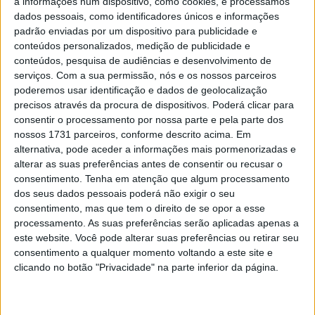
a informações num dispositivo, como cookies, e processamos
em Itália com a Pelpi International , ex-distribuidor, entre
dados pessoais, como identificadores únicos e informações
padrão enviadas por um dispositivo para publicidade e
outros, das marcas FB Mondial, AEON e OverBikes. Trata-
conteúdos personalizados, medição de publicidade e
se de um acordo que marca a chegada aos
conteúdos, pesquisa de audiências e desenvolvimento de
concessionários italianos das motos KOVE que na EICMA
serviços.
Com a sua permissão, nós e os nossos parceiros
2022 tiveram grande sucesso.
poderemos usar identificação e dados de geolocalização
precisos através da procura de dispositivos. Poderá clicar para
consentir o processamento por nossa parte e pela parte dos
nossos 1731 parceiros, conforme descrito acima. Em
alternativa, pode aceder a informações mais pormenorizadas e
alterar as suas preferências antes de consentir ou recusar o
consentimento.
Tenha em atenção que algum processamento
dos seus dados pessoais poderá não exigir o seu
consentimento, mas que tem o direito de se opor a esse
processamento. As suas preferências serão aplicadas apenas a
este website. Você pode alterar suas preferências ou retirar seu
consentimento a qualquer momento voltando a este site e
clicando no botão "Privacidade" na parte inferior da página.
A KOVE é uma marca muito jovem, cujo fundador Zhang
Xue passou literalmente do papel de mecânico ao de