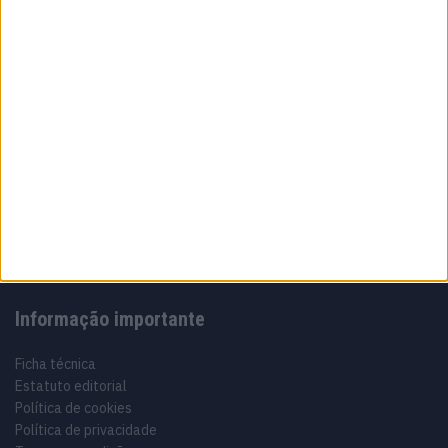
Sobre
Especialistas em Motos, MotoGP, MXGP, Enduro, SuperBikes,
Motocross, Trial
Informação importante
Ficha técnica
Estatuto editorial
Política de cookies
Política de privacidade