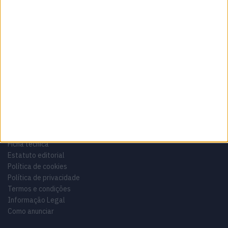
Sobre
Especialistas em Motos, MotoGP, MXGP, Enduro, SuperBikes,
Motocross, Trial
Informação importante
Ficha técnica
Estatuto editorial
Política de cookies
Política de privacidade
Termos e condições
Informação Legal
Como anunciar