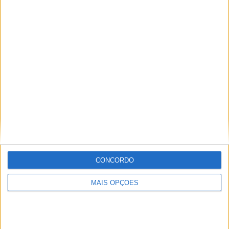
Planos futuros da MV Agusta
Schiranna
Redação
Artigos relacionados
CONCORDO
MAIS OPÇÕES
Novos Polaris apresentados