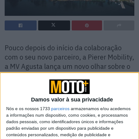
Pouco depois do início da colaboração
com o seu novo parceiro, a Pierer Mobility,
a MV Agusta lança um novo olhar sobre o
estado actual do negócio e, mais
importante, sobre os seus planos para o
futuro.
Damos valor à sua privacidade
A MV Agusta sempre criou produtos que vão muito além
Nós e os nossos 1733
parceiros
armazenamos e/ou acedemos
do conceito de simples motos, trazendo emoções,
a informações num dispositivo, como cookies, e processamos
dados pessoais, como identificadores únicos e informações
transformando a atenção aos detalhes e o trabalho
padrão enviadas por um dispositivo para publicidade e
artesanal numa verdadeira forma de arte, daí a
conteúdos personalizados, medição de publicidade e
reivindicação da marca “Motorcycle Art”.