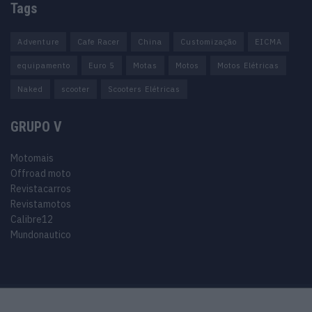
Tags
Adventure
Cafe Racer
China
Customização
EICMA
equipamento
Euro 5
Motas
Motos
Motos Elétricas
Naked
scooter
Scooters Elétricas
GRUPO V
Motomais
Offroad moto
Revistacarros
Revistamotos
Calibre12
Mundonautico
Purchase Now
Features
Demo
Support