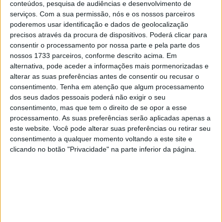
conteúdos, pesquisa de audiências e desenvolvimento de
serviços.
Com a sua permissão, nós e os nossos parceiros
Para além das emoções e do glamour, os aspectos
poderemos usar identificação e dados de geolocalização
concretos do presente e do futuro da MV Agusta, a
precisos através da procura de dispositivos. Poderá clicar para
consentir o processamento por nossa parte e pela parte dos
começar pela sua pegada de produção e pelo seu plano
nossos 1733 parceiros, conforme descrito acima. Em
estratégico industrial, são pontos cruciais a considerar.
alternativa, pode aceder a informações mais pormenorizadas e
Actualmente, a MV Agusta tem uma capacidade de
alterar as suas preferências antes de consentir ou recusar o
produção potencial de 15.000 unidades/ano, com cada
consentimento.
Tenha em atenção que algum processamento
uma das motos a ser construída à mão pelos melhores
dos seus dados pessoais poderá não exigir o seu
consentimento, mas que tem o direito de se opor a esse
engenheiros da indústria, que têm uma verdadeira
processamento. As suas preferências serão aplicadas apenas a
obsessão pelos detalhes e pela perfeição, e combinam o
este website. Você pode alterar suas preferências ou retirar seu
seu amor e paixão pelo seu ofício com a utilização da
consentimento a qualquer momento voltando a este site e
tecnologia mais avançada.
clicando no botão "Privacidade" na parte inferior da página.