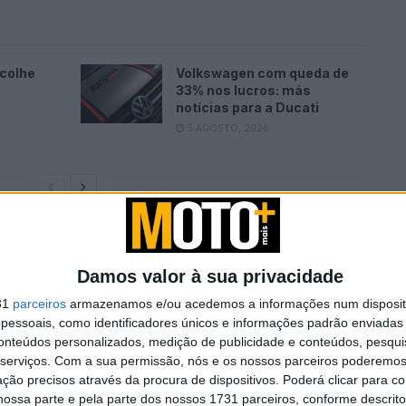
ncolhe
Volkswagen com queda de
33% nos lucros: más
notícias para a Ducati
5 AGOSTO, 2026
idades para 2022
Damos valor à sua privacidade
31
parceiros
armazenamos e/ou acedemos a informações num dispositi
essoais, como identificadores únicos e informações padrão enviadas 
conteúdos personalizados, medição de publicidade e conteúdos, pesqui
serviços.
Com a sua permissão, nós e os nossos parceiros poderemos 
ção precisos através da procura de dispositivos. Poderá clicar para co
ossa parte e pela parte dos nossos 1731 parceiros, conforme descrit