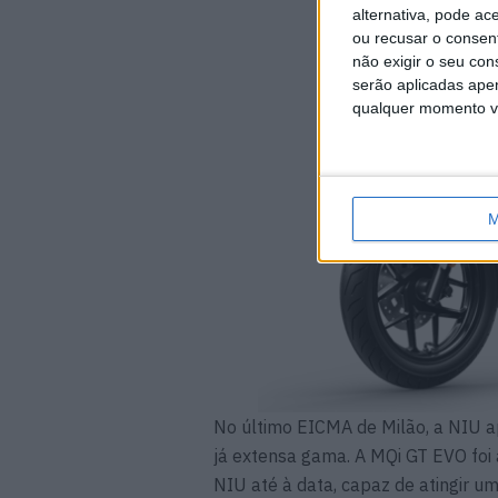
alternativa, pode ac
ou recusar o consen
não exigir o seu co
serão aplicadas apen
qualquer momento vol
M
No último EICMA de Milão, a NIU a
já extensa gama. A MQi GT EVO foi 
NIU até à data, capaz de atingir 