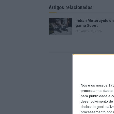
Artigos relacionados
Indian Motorcycle e
gama Scout
5 AGOSTO, 2026
As nov
Nós e os nossos 17
processamos dados p
para publicidade e 
desenvolvimento de 
dados de geolocaliza
processamento por n