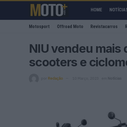
HOME
NOTÍCIA
Motosport
Offroad Moto
Revistacarros
NIU vendeu mais 
scooters e ciclo
por
Redação
10 Março, 2023
em
Notícias