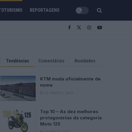
TOTURISMO
REPORTAGENS
Tendências
Comentários
Novidades
KTM muda oficialmente de
nome
15 JANEIRO, 2026
Top 10 – As dez melhores
protagonistas da categoria
Moto 125
10 MARÇO, 2023