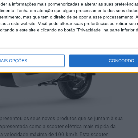
eder a informações mais pormenorizadas e alterar as suas preferência
timento.
Tenha em atenção que algum processamento dos seus dados
nsentimento, mas que tem o direito de se opor a esse processamento. A
as a este website. Você pode alterar suas preferências ou retirar seu
tando a este site e clicando no botão "Privacidade" na parte inferior 
AIS OPÇÕES
CONCORDO
presentou os seus novos produtos que se juntam à sua
apresentada como a scooter elétrica mais rápida da
uma velocidade máxima de 100 km/h. Esta scooter