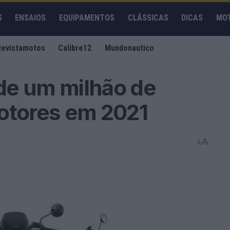
S
ENSAIOS
EQUIPAMENTOS
CLÁSSICAS
DICAS
MO
Revistamotos
Calibre12
Mundonautico
de um milhão de
motores em 2021
A
A