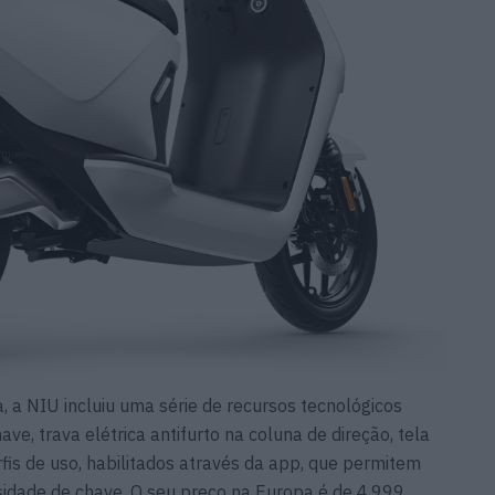
a, a NIU incluiu uma série de recursos tecnológicos
ve, trava elétrica antifurto na coluna de direção, tela
fis de uso, habilitados através da app, que permitem
idade de chave. O seu preço na Europa é de 4.999