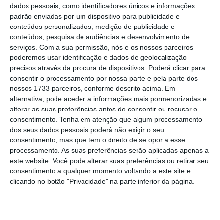
desaceleração e retomada, típicas da condução urbana.
dados pessoais, como identificadores únicos e informações
padrão enviadas por um dispositivo para publicidade e
A nova Piaggio Beverly 310 é a scooter ideal para
conteúdos personalizados, medição de publicidade e
conteúdos, pesquisa de audiências e desenvolvimento de
qualquer uso, desde deslocações urbanas – onde a
serviços.
Com a sua permissão, nós e os nossos parceiros
agilidade e a dirigibilidade se destacam – até passeios
poderemos usar identificação e dados de geolocalização
extraurbanos de médio e longo alcance, mesmo com
precisos através da procura de dispositivos. Poderá clicar para
passageiro, situação em que demonstra nova potência,
consentir o processamento por nossa parte e pela parte dos
nossos 1733 parceiros, conforme descrito acima. Em
suavidade, aceleração robusta e máximo conforto a
alternativa, pode aceder a informações mais pormenorizadas e
bordo. Tudo com o máximo conforto a bordo , graças à
alterar as suas preferências antes de consentir ou recusar o
ergonomia e aos acabamentos.
consentimento.
Tenha em atenção que algum processamento
dos seus dados pessoais poderá não exigir o seu
consentimento, mas que tem o direito de se opor a esse
processamento. As suas preferências serão aplicadas apenas a
este website. Você pode alterar suas preferências ou retirar seu
consentimento a qualquer momento voltando a este site e
clicando no botão "Privacidade" na parte inferior da página.