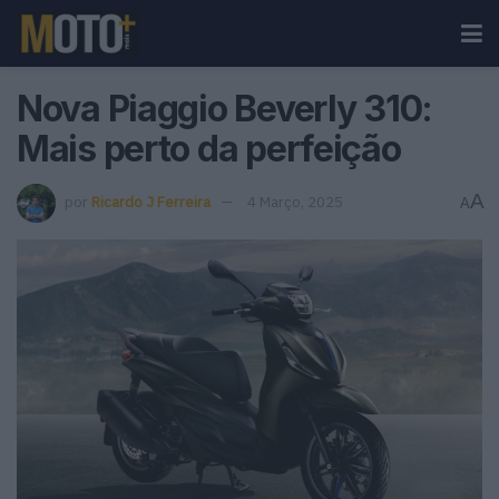
Nova Piaggio Beverly 310:
Mais perto da perfeição
A
por
Ricardo J Ferreira
4 Março, 2025
A