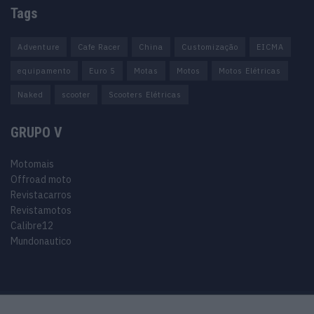
Tags
Adventure
Cafe Racer
China
Customização
EICMA
equipamento
Euro 5
Motas
Motos
Motos Elétricas
Naked
scooter
Scooters Elétricas
GRUPO V
Motomais
Offroad moto
Revistacarros
Revistamotos
Calibre12
Mundonautico