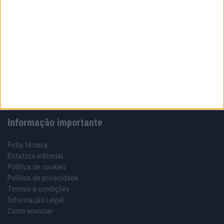
Sobre
Especialistas em Motos, MotoGP, MXGP, Enduro, SuperBikes,
Motocross, Trial
Informação importante
Ficha técnica
Estatuto editorial
Política de cookies
Política de privacidade
Termos e condições
Informação Legal
Como anunciar