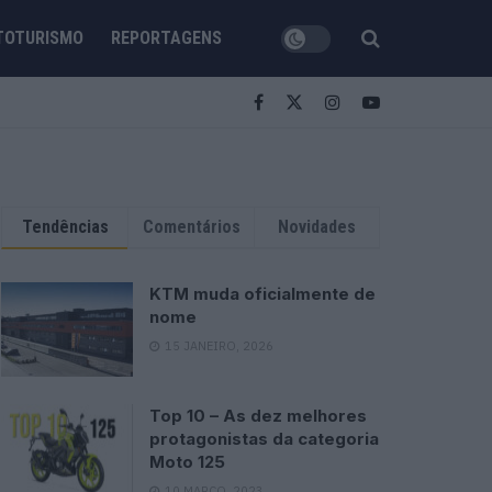
TOTURISMO
REPORTAGENS
Tendências
Comentários
Novidades
KTM muda oficialmente de
nome
15 JANEIRO, 2026
Top 10 – As dez melhores
protagonistas da categoria
Moto 125
10 MARÇO, 2023