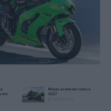
 a
Ninjas aceleram rumo a
va em
2027
7 AGOSTO, 2026