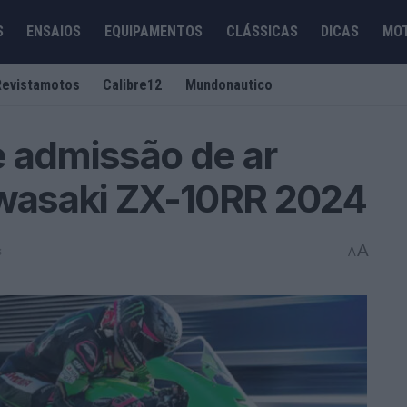
S
ENSAIOS
EQUIPAMENTOS
CLÁSSICAS
DICAS
MO
Revistamotos
Calibre12
Mundonautico
 admissão de ar
awasaki ZX-10RR 2024
A
s
A