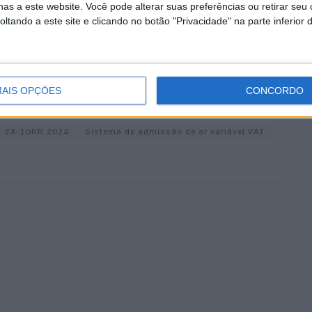
as a este website. Você pode alterar suas preferências ou retirar seu
ão elevados, o ar contorna o sistema para um
tando a este site e clicando no botão "Privacidade" na parte inferior 
ões. Quando baixam, o desempenho é aumentado nos
 A posição é ajustada para otimizar o desempenho em
e reservada à versão “RR” e que não está disponível de
AIS OPÇÕES
CONCORDO
corrida específico.
i ZX-10RR 2024
Sistema de admissão de ar variável VAI