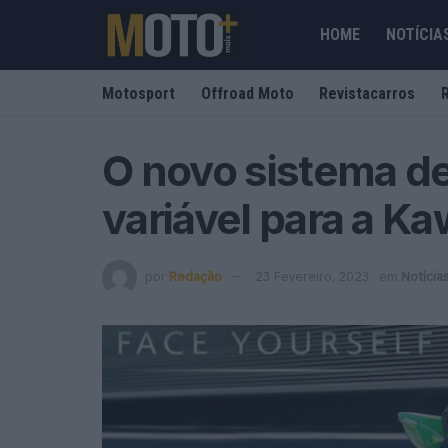
HOME
NOTÍCIA
Motosport
Offroad Moto
Revistacarros
O novo sistema de
variável para a K
por
Redação
23 Fevereiro, 2023
em
Notícia