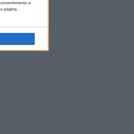
 consentimento a
da página.