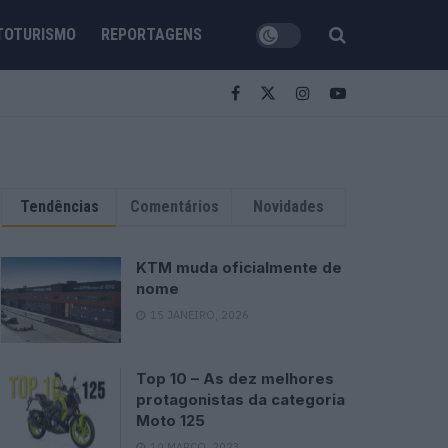
TOTURISMO
REPORTAGENS
Tendências
Comentários
Novidades
KTM muda oficialmente de
nome
15 JANEIRO, 2026
Top 10 – As dez melhores
protagonistas da categoria
Moto 125
10 MARÇO, 2023