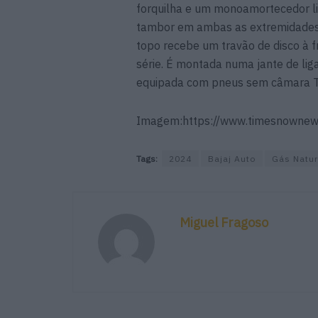
forquilha e um monoamortecedor li
tambor em ambas as extremidades n
topo recebe um travão de disco à 
série. É montada numa jante de lig
equipada com pneus sem câmara T
Imagem:https://www.timesnowne
Tags:
2024
Bajaj Auto
Gás Natu
Miguel Fragoso