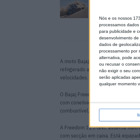
Novos Polaris apres
7 AGOSTO, 2026
Nós e os nossos 17
processamos dados p
para publicidade e 
desenvolvimento de 
dados de geolocaliza
processamento por n
alternativa, pode ac
A moto Bajaj Freedom 125 GNC est
ou recusar o consen
refrigerado a ar, que produz 10cv 
não exigir o seu co
velocidades. A moto apresenta uma
serão aplicadas apen
qualquer momento vol
O Bajaj Freedom 125 apresenta um 
com conetividade Bluetooth na vari
combustível, indicador de posição 
M
A Freedom 125 GNC assenta num qu
com secção em caixa. Está equipa