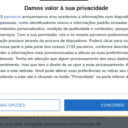
entados
Amazigh Raid 2027 – a
experiência definitiva em
Damos valor à sua privacidade
Marrocos
33
parceiros
armazenamos e/ou acedemos a informações num dispositi
7 AGOSTO, 2026
essoais, como identificadores únicos e informações padrão enviadas 
conteúdos personalizados, medição de publicidade e conteúdos, pesqui
serviços.
Com a sua permissão, nós e os nossos parceiros poderemos 
ção precisos através da procura de dispositivos. Poderá clicar para co
ossa parte e pela parte dos nossos 1733 parceiros, conforme descrit
eder a informações mais pormenorizadas e alterar as suas preferência
á equipada com um motor monocilíndrico de 125cc,
timento.
Tenha em atenção que algum processamento dos seus dados
e 9,7Nm. É provável que receba uma caixa de 5
nsentimento, mas que tem o direito de se opor a esse processamento. A
 troca suave entre GNC e gasolina.
as a este website. Você pode alterar suas preferências ou retirar seu
tando a este site e clicando no botão "Privacidade" na parte inferior 
painel de instrumentos LCD com iluminação negativa,
ante superior. Inclui um velocímetro, medidor de
da mudança, quilometragem traseira e um relógio.
AIS OPÇÕES
CONCORDO
adro em treliça e tem um braço oscilante em aço
da com uma forquilha telescópica com tampas de