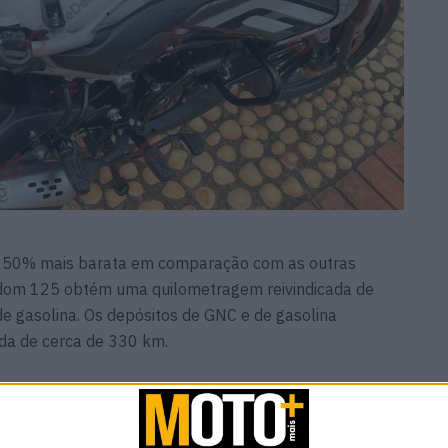
é 50% mais barata em comparação com as outras
edom 125 obtém uma quilometragem reivindicada de
 gasolina. Os depósitos de GNC e de gasolina
a de cerca de 330 km.