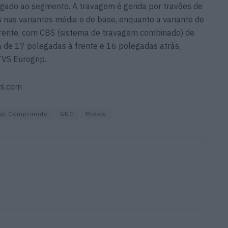
gado ao segmento. A travagem é gerida por travões de
as variantes média e de base, enquanto a variante de
frente, com CBS (sistema de travagem combinado) de
a de 17 polegadas à frente e 16 polegadas atrás,
VS Eurogrip.
ws.com
ral Comprimido
GNC
Motos