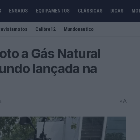
S
ENSAIOS
EQUIPAMENTOS
CLÁSSICAS
DICAS
MO
Revistamotos
Calibre12
Mundonautico
moto a Gás Natural
undo lançada na
A
s
A