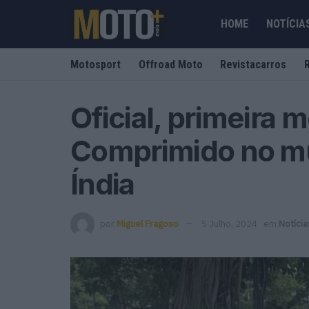
HOME
NOTÍCIA
Motosport
Offroad Moto
Revistacarros
Oficial, primeira 
Comprimido no m
Índia
por
Miguel Fragoso
5 Julho, 2024
em
Notícia