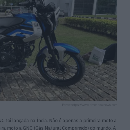
Fonte:https://www.timesnownews.com
 foi lançada na Índia. Não é apenas a primeira moto a
ira moto a GNC (Gás Natural Comprimido) do mundo. A