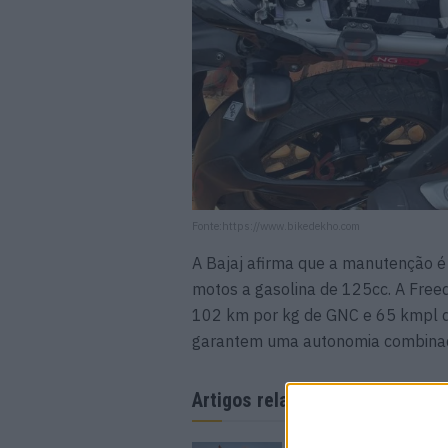
Fonte:https://www.bikedekho.com
A Bajaj afirma que a manutenção 
motos a gasolina de 125cc. A Fre
102 km por kg de GNC e 65 kmpl de
garantem uma autonomia combinad
Artigos relacionados